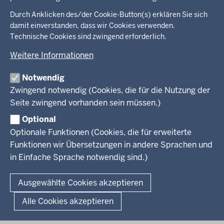
Überblick:
Durch Anklicken des/der Cookie-Button(s) erklären Sie sich
Im Überblick
Inhalte
Inhalt
damit einverstanden, dass wir Cookies verwenden.
Drucken
Technische Cookies sind zwingend erforderlich.
Menü
Menü
Weitere Informationen
in
der
Notwendig
Ministerium
Presse
Fußzeile
Zwingend notwendig (Cookies, die für die Nutzung der
Kinder
Seite zwingend vorhanden sein müssen.)
Jugend
Pressemitteilungen
Service
Familie
Pressekontakt
Optional
LSBTIQ*
Fotos
Optionale Funktionen (Cookies, die für erweiterte
Broschürenservice
#WTFuture
Gleichstellung
RSS-Feeds
Funktionen wir Übersetzungen in andere Sprachen und
Bibliothek
Flucht
in Einfache Sprache notwendig sind.)
Newsletter
Integration
© 2026 Chancen NRW
Kontakt
Ausgewählte Cookies akzeptieren
Geschützter Kontakt
Fußzeile
Seitenübersicht
Kontakt
Datenschutz
Impressum
Landesportal NRW
Alle Cookies akzeptieren
Anfahrt
E-Rechnung