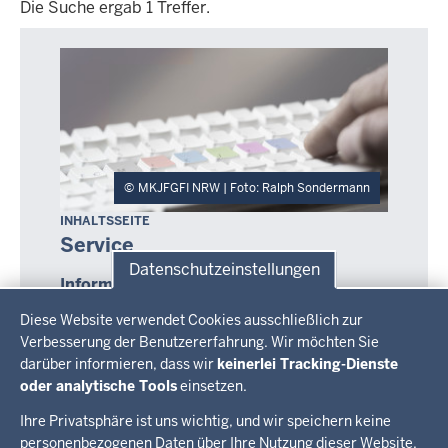
Die Suche ergab 1 Treffer.
Die
Suche
ergab
1
Treffer.
MKJFGFI NRW | Foto: Ralph Sondermann
INHALTSSEITE
Service
Datenschutzeinstellungen
Informationen zu verschiedenen
Datenschutzeinstellungen
Angeboten des Ministeriums
Diese Website verwendet Cookies ausschließlich zur
Sie wollen sich für eine Veranstaltung anmelden,
Verbesserung der Benutzererfahrung. Wir möchten Sie
eine Broschüre bestellen oder mit uns in Kontakt
darüber informieren, dass wir
keinerlei Tracking-Dienste
treten? Auf dieser Seite finden Sie Informatioen zu
oder analytische Tools
einsetzen.
diesen und weiteren Themen.
Ihre Privatsphäre ist uns wichtig, und wir speichern keine
personenbezogenen Daten über Ihre Nutzung dieser Website.