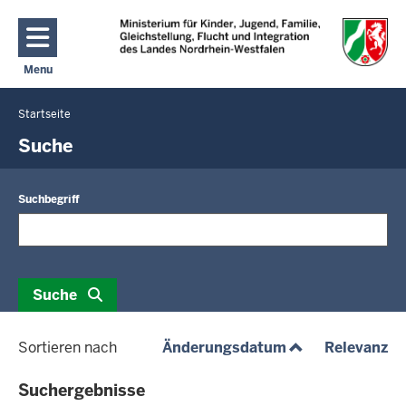
Direkt zum Inhalt
Menu
Navigation aktivieren/deaktivieren: Hauptmenü
Startseite
Sie
befinden
Suche
sich
hier
Suchbegriff
Suche
(aufsteigend)
(a
Sortieren nach
Änderungsdatum
Relevanz
Suchergebnisse