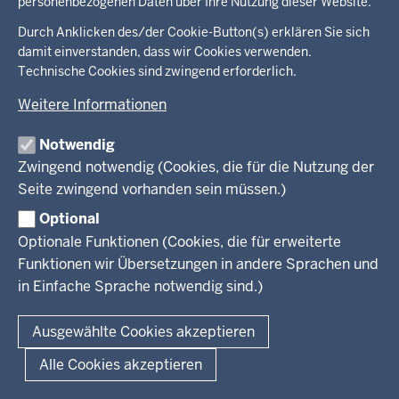
personenbezogenen Daten über Ihre Nutzung dieser Website.
Jugend
Pressemitteilungen
Service
Familie
Pressekontakt
Durch Anklicken des/der Cookie-Button(s) erklären Sie sich
LSBTIQ*
damit einverstanden, dass wir Cookies verwenden.
Fotos
Broschürenservice
#WTFuture
Gleichstellung
Technische Cookies sind zwingend erforderlich.
RSS-Feeds
Bibliothek
Flucht
Weitere Informationen
Newsletter
Integration
© 2026 Chancen NRW
Kontakt
Notwendig
Geschützter Kontakt
Fußzeile
Seitenübersicht
Kontakt
Datenschutz
Impressum
Zwingend notwendig (Cookies, die für die Nutzung der
Landesportal NRW
Seite zwingend vorhanden sein müssen.)
Anfahrt
E-Rechnung
Optional
Instagram-Links
Optionale Funktionen (Cookies, die für erweiterte
Funktionen wir Übersetzungen in andere Sprachen und
in Einfache Sprache notwendig sind.)
Ausgewählte Cookies akzeptieren
Alle Cookies akzeptieren