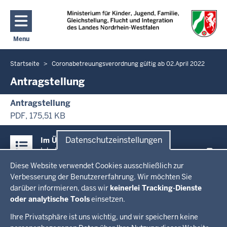
Direkt zum Inhalt
Menu
Navigation aktivieren/deaktivieren: Hauptmenü
Startseite
Coronabetreuungsverordnung gültig ab 02.April 2022
Sie
befinden
Antragstellung
sich
Antragstellung
hier
PDF, 175,51 KB
Überblick:
Datenschutzeinstellungen
Im Überblick
Inhalte
Inhalt
Drucken
Datenschutzeinstellungen
Diese Website verwendet Cookies ausschließlich zur
Menü
Verbesserung der Benutzererfahrung. Wir möchten Sie
Menü
in
darüber informieren, dass wir
keinerlei Tracking-Dienste
der
oder analytische Tools
einsetzen.
Ministerium
Presse
Fußzeile
Kinder
Ihre Privatsphäre ist uns wichtig, und wir speichern keine