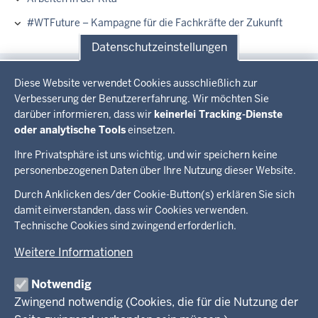
#WTFuture – Kampagne für die Fachkräfte der Zukunft
Datenschutzeinstellungen
Datenschutzeinstellungen
Externe
Diese Website verwendet Cookies ausschließlich zur
Links
Verbesserung der Benutzererfahrung. Wir möchten Sie
darüber informieren, dass wir
keinerlei Tracking-Dienste
oder analytische Tools
einsetzen.
Das Jugendamt. Unterstützung, die ankommt
Ihre Privatsphäre ist uns wichtig, und wir speichern keine
personenbezogenen Daten über Ihre Nutzung dieser Website.
Überblick:
Durch Anklicken des/der Cookie-Button(s) erklären Sie sich
Im Überblick
Inhalte
Inhalt
damit einverstanden, dass wir Cookies verwenden.
Drucken
Technische Cookies sind zwingend erforderlich.
Menü
Menü
Weitere Informationen
in
der
Notwendig
Ministerium
Presse
Fußzeile
Zwingend notwendig (Cookies, die für die Nutzung der
Kinder