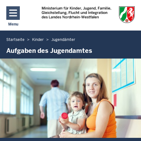
Direkt zum Inhalt
Menu
Navigation aktivieren/deaktivieren: Hauptmenü
Startseite
Kinder
Jugendämter
Sie
befinden
Aufgaben des Jugendamtes
sich
hier