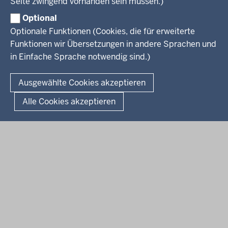
Seite zwingend vorhanden sein müssen.)
Jugend
Pressemitteilungen
Service
Familie
Pressekontakt
Optional
LSBTIQ*
Fotos
Optionale Funktionen (Cookies, die für erweiterte
Broschürenservice
#WTFuture
Gleichstellung
RSS-Feeds
Funktionen wir Übersetzungen in andere Sprachen und
Bibliothek
Flucht
in Einfache Sprache notwendig sind.)
Newsletter
Integration
© 2026 Chancen NRW
Kontakt
Ausgewählte Cookies akzeptieren
Geschützter Kontakt
Fußzeile
Seitenübersicht
Kontakt
Datenschutz
Impressum
Landesportal NRW
Alle Cookies akzeptieren
Anfahrt
E-Rechnung
Instagram-Links