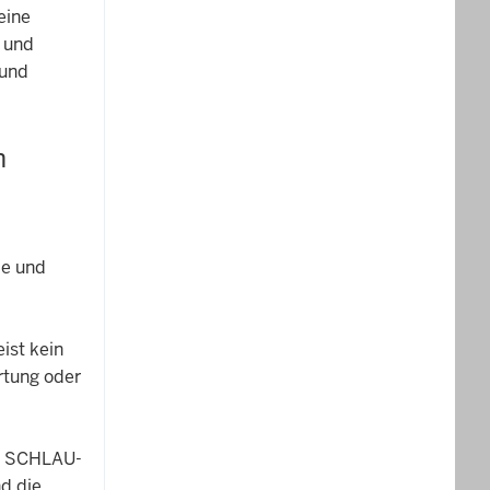
eine
g und
 und
n
le und
ist kein
rtung oder
le SCHLAU-
d die