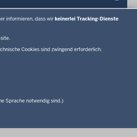
#WTFuture
er informieren, dass wir
keinerlei Tracking-Dienste
site.
chnische Cookies sind zwingend erforderlich.
che Sprache notwendig sind.)
Seitenübersicht
Kontakt
Datenschutz
Impressum