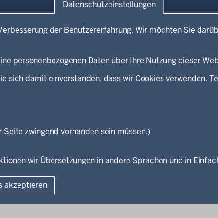
Datenschutzeinstellungen
e
Service
Verbesserung der Benutzererfahrung. Wir möchten Sie darüb
mitteilungen
Broschürenservice
kontakt
Bibliothek
 keine personenbezogenen Daten über Ihre Nutzung dieser Web
Newsletter
eeds
Kontakt
ie sich damit einverstanden, dass wir Cookies verwenden. Te
Geschützter Kontakt
Landesportal NRW
Anfahrt
E-Rechnung
r Seite zwingend vorhanden sein müssen.)
Instagram-Links
unktionen wir Übersetzungen in andere Sprachen und in Einfa
Fußzeile
s akzeptieren