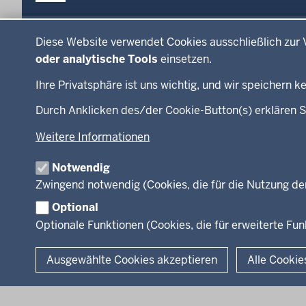
Menü
Datenschutzeinstellungen
Menü
Press
in
Diese Website verwendet Cookies ausschließlich zur 
Ministerium
Presse
der
oder analytische Tools
einsetzen.
Kinder
Presse
Fußzeile
Ihre Privatsphäre ist uns wichtig, und wir speichern
Jugend
Fotos
Familie
RSS-F
Durch Anklicken des/der Cookie-Button(s) erklären S
LSBTIQ*
Weitere Informationen
Gleichstellung
Flucht
Notwendig
Integration
Zwingend notwendig (Cookies, die für die Nutzung de
Optional
Optionale Funktionen (Cookies, die für erweiterte F
© 2026 Chancen NRW
Ausgewählte Cookies akzeptieren
Alle Cookie