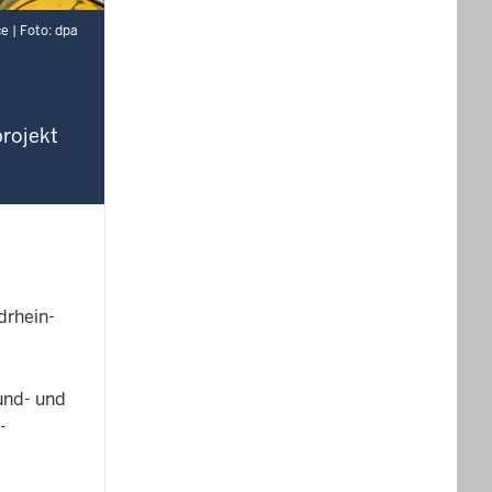
ce | Foto: dpa
projekt
drhein-
und- und
-