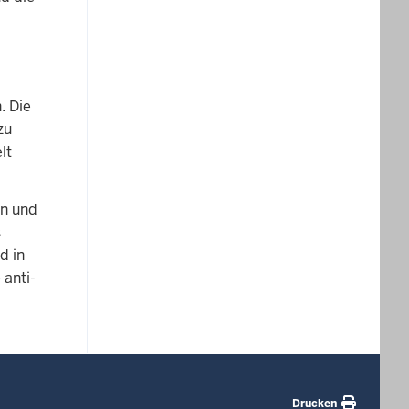
. Die
zu
lt
en und
s
d in
 anti-
Drucken