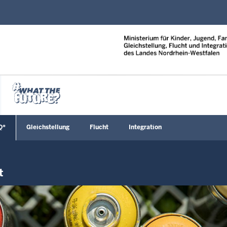
Direkt zum Inhalt
Q*
Gleichstellung
Flucht
Integration
enü öffnen
Untermenü öffnen
Untermenü öffnen
Untermenü öffnen
Untermenü öf
t