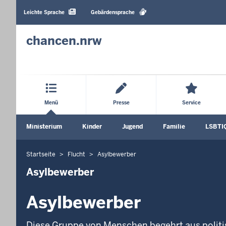
Barrierearme
Sprachen
Leichte Sprache
Gebärdensprache
chancen.nrw
Hauptmenü
Menü
Presse
Service
Sekundärmenü
Ministerium
Kinder
Jugend
Familie
LSBTI
Untermenü öffnen
Untermenü öffnen
Untermenü öffnen
Unterm
Startseite
Flucht
Asylbewerber
Sie
befinden
Asylbewerber
sich
hier
Asylbewerber
Diese Gruppe von Menschen begehrt aus polit