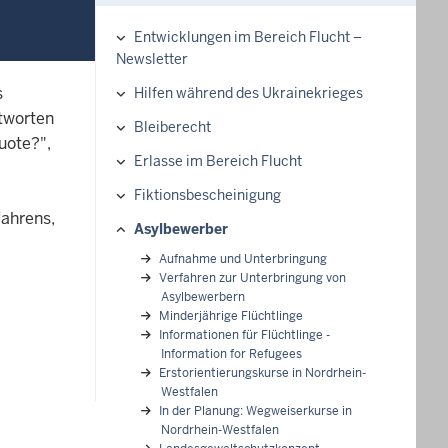
Entwicklungen im Bereich Flucht –
Hauptnavigation
Newsletter
s
Hilfen während des Ukrainekrieges
ntworten
Bleiberecht
uote?",
Erlasse im Bereich Flucht
Fiktionsbescheinigung
fahrens,
Asylbewerber
Aufnahme und Unterbringung
Verfahren zur Unterbringung von
Asylbewerbern
Minderjährige Flüchtlinge
Informationen für Flüchtlinge -
Information for Refugees
Erstorientierungskurse in Nordrhein-
Westfalen
In der Planung: Wegweiserkurse in
Nordrhein-Westfalen