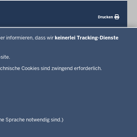
Drucken
#WTFuture
er informieren, dass wir
keinerlei Tracking-Dienste
site.
chnische Cookies sind zwingend erforderlich.
che Sprache notwendig sind.)
Seitenübersicht
Kontakt
Datenschutz
Impressum