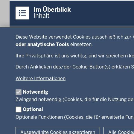
Überblick:
Im Überblick
Inhalte
Inhalt
Menü
Datenschutzeinstellungen
Menü
Press
in
Diese Website verwendet Cookies ausschließlich zur 
Ministerium
Presse
der
oder analytische Tools
einsetzen.
Kinder
Presse
Fußzeile
Ihre Privatsphäre ist uns wichtig, und wir speichern
Jugend
Fotos
Familie
RSS-F
Durch Anklicken des/der Cookie-Button(s) erklären S
LSBTIQ*
Weitere Informationen
Gleichstellung
Flucht
Notwendig
Integration
Zwingend notwendig (Cookies, die für die Nutzung de
Optional
Optionale Funktionen (Cookies, die für erweiterte F
© 2026 Chancen NRW
Ausgewählte Cookies akzeptieren
Alle Cookie