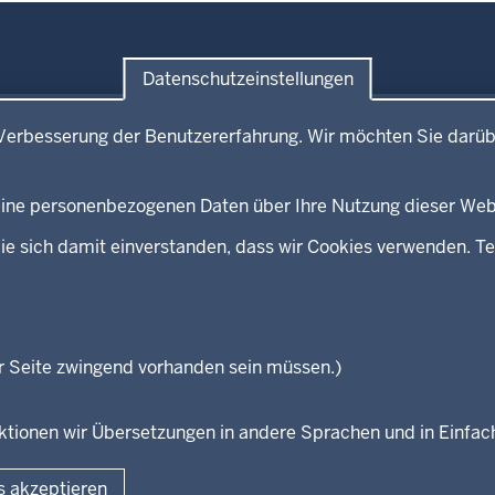
Datenschutzeinstellungen
e
Service
Verbesserung der Benutzererfahrung. Wir möchten Sie darüb
mitteilungen
Broschürenservice
kontakt
Bibliothek
 keine personenbezogenen Daten über Ihre Nutzung dieser Web
Newsletter
eeds
Kontakt
ie sich damit einverstanden, dass wir Cookies verwenden. Te
Geschützter Kontakt
Landesportal NRW
Anfahrt
E-Rechnung
r Seite zwingend vorhanden sein müssen.)
Instagram-Links
unktionen wir Übersetzungen in andere Sprachen und in Einfa
Fußzeile
s akzeptieren