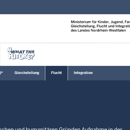
Direkt zum Inhalt
Q*
Gleichstellung
Flucht
Integration
enü öffnen
Untermenü öffnen
Untermenü öffnen
Untermenü öffnen
Untermenü öf
ischen und humanitären Gründen Aufnahme in der