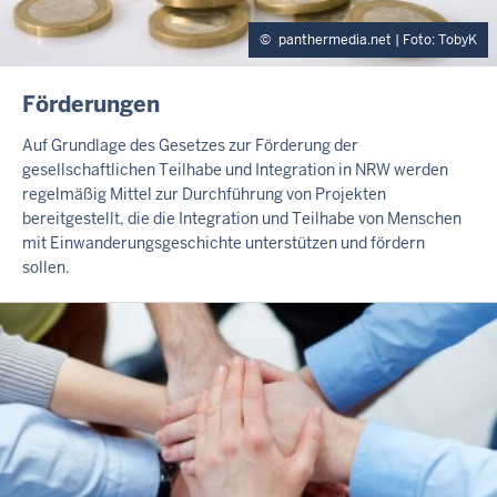
panthermedia.net | Foto: TobyK
I
Förderungen
N
H
Auf Grundlage des Gesetzes zur Förderung der
A
gesellschaftlichen Teilhabe und Integration in NRW werden
L
regelmäßig Mittel zur Durchführung von Projekten
T
bereitgestellt, die die Integration und Teilhabe von Menschen
S
mit Einwanderungsgeschichte unterstützen und fördern
S
sollen.
E
I
T
E