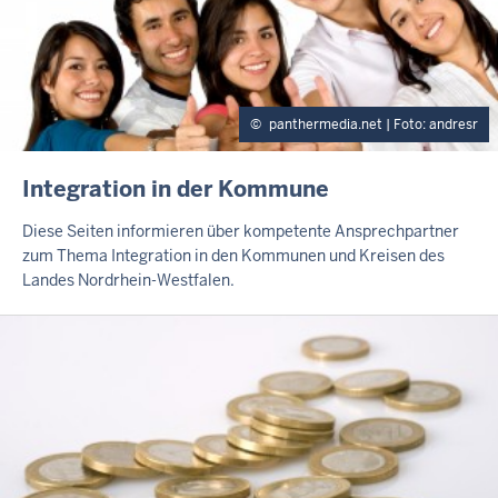
panthermedia.net | Foto: andresr
I
Integration in der Kommune
N
H
Diese Seiten informieren über kompetente Ansprechpartner
A
zum Thema Integration in den Kommunen und Kreisen des
L
Landes Nordrhein-Westfalen.
T
S
S
E
I
T
E