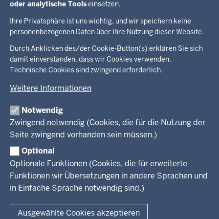
#IchDuWirNRW
oder analytische Tools
einsetzen.
Ihre Privatsphäre ist uns wichtig, und wir speichern keine
personenbezogenen Daten über Ihre Nutzung dieser Website.
Überblick:
Durch Anklicken des/der Cookie-Button(s) erklären Sie sich
Im Überblick
Inhalte
Inhalt
damit einverstanden, dass wir Cookies verwenden.
Drucken
Technische Cookies sind zwingend erforderlich.
Menü
Menü
Weitere Informationen
in
der
Notwendig
Ministerium
Presse
Fußzeile
Kinder
Zwingend notwendig (Cookies, die für die Nutzung der
Jugend
Seite zwingend vorhanden sein müssen.)
Pressemitteilungen
Service
Familie
Pressekontakt
Optional
LSBTIQ*
Fotos
Optionale Funktionen (Cookies, die für erweiterte
Broschürenservice
#WTFuture
Gleichstellung
RSS-Feeds
Funktionen wir Übersetzungen in andere Sprachen und
Bibliothek
Flucht
in Einfache Sprache notwendig sind.)
Newsletter
Integration
© 2026 Chancen NRW
Kontakt
Ausgewählte Cookies akzeptieren
Geschützter Kontakt
Fußzeile
Seitenübersicht
Kontakt
Datenschutz
Impressum