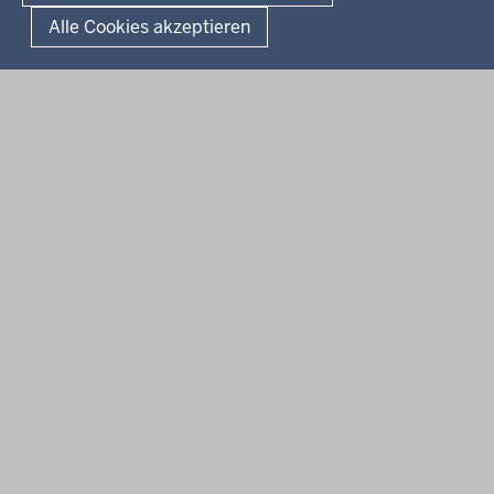
Landesportal NRW
Alle Cookies akzeptieren
Anfahrt
E-Rechnung
Instagram-Links