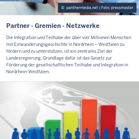
panthermedia.net | Foto: pressmaster
I
Partner - Gremien - Netzwerke
N
H
Die Integration und Teilhabe der über vier Millionen Menschen
A
mit Einwanderungsgeschichte in Nordrhein – Westfalen zu
L
fördern und zu unterstützen, ist ein zentrales Ziel der
T
Landesregierung. Grundlage dafür ist das Gesetz zur
S
Förderung der gesellschaftlichen Teilhabe und Integration in
S
Nordrhein-Westfalen.
E
I
T
E