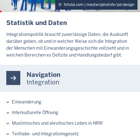
fotolia.com | masterzphotofo/pd-design
I
Statistik und Daten
N
H
Integrationspolitik braucht zuverlässige Daten, die Auskunft
A
darüber geben, ob und in welcher Weise sich die Integration
L
der Menschen mit Einwanderungsgeschichte vollzieht und in
T
welchen Bereichen es Defizite und Handlungsbedarf gibt.
S
S
E
Navigation
I
T
Integration
E
Einwanderung
Hauptnavigation
Interkulturelle Öffnung
Muslimisches und alevitisches Leben in NRW
Teilhabe- und Integrationsgesetz