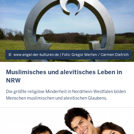
T
E
www.engel-der-kulturen.de | Foto: Gregor Merten / Carmen Dietrich
I
Muslimisches und alevitisches Leben in
N
NRW
H
A
Die größte religiöse Minderheit in Nordrhein-Westfalen bilden
L
Menschen muslimischen und alevitischen Glaubens.
T
S
S
E
I
T
E