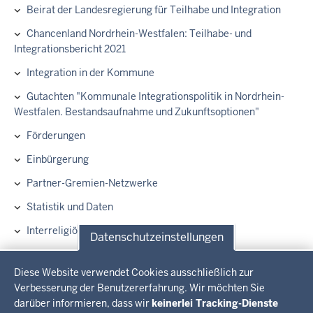
Beirat der Landesregierung für Teilhabe und Integration
Chancenland Nordrhein-Westfalen: Teilhabe- und
Integrationsbericht 2021
Integration in der Kommune
Gutachten "Kommunale Integrationspolitik in Nordrhein-
Westfalen. Bestandsaufnahme und Zukunftsoptionen"
Förderungen
Einbürgerung
Partner-Gremien-Netzwerke
Statistik und Daten
Interreligiöser Kalender 2026 ist erschienen
Datenschutzeinstellungen
Gutachten zur Frage des Kopftuchtragens von Mädchen
Datenschutzeinstellungen
unter 14 Jahren
Diese Website verwendet Cookies ausschließlich zur
Verbesserung der Benutzererfahrung. Wir möchten Sie
Modellprojekt „Guter Lebensabend NRW“
darüber informieren, dass wir
keinerlei Tracking-Dienste