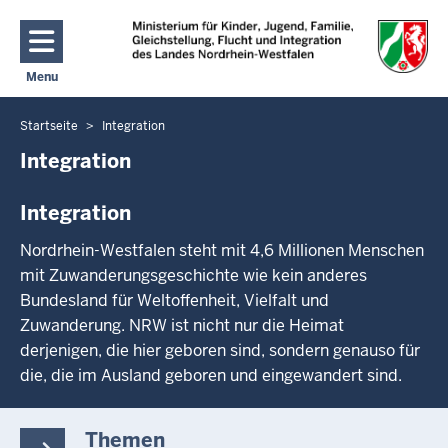
Direkt zum Inhalt
Menu
Navigation aktivieren/deaktivieren: Hauptmenü
Startseite
Integration
Sie
befinden
Integration
sich
hier
Integration
Nordrhein-Westfalen steht mit 4,6 Millionen Menschen
mit Zuwanderungsgeschichte wie kein anderes
Bundesland für Weltoffenheit, Vielfalt und
Zuwanderung. NRW ist nicht nur die Heimat
derjenigen, die hier geboren sind, sondern genauso für
die, die im Ausland geboren und eingewandert sind.
Themen