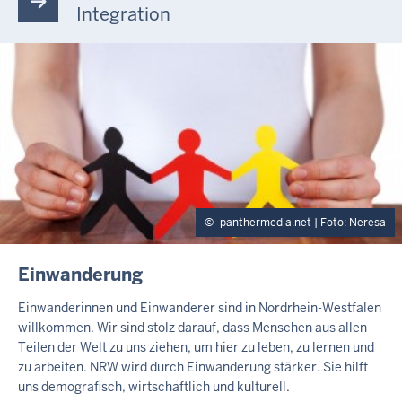
Integration
panthermedia.net | Foto: Neresa
I
Einwanderung
N
H
Einwanderinnen und Einwanderer sind in Nordrhein-Westfalen
A
willkommen. Wir sind stolz darauf, dass Menschen aus allen
L
Teilen der Welt zu uns ziehen, um hier zu leben, zu lernen und
T
zu arbeiten. NRW wird durch Einwanderung stärker. Sie hilft
S
uns demografisch, wirtschaftlich und kulturell.
S