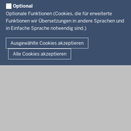
Service
Familie
Pressekontakt
Optional
LSBTIQ*
Fotos
Optionale Funktionen (Cookies, die für erweiterte
Broschürenservice
#WTFuture
Gleichstellung
RSS-Feeds
Funktionen wir Übersetzungen in andere Sprachen und
Bibliothek
Flucht
in Einfache Sprache notwendig sind.)
Newsletter
Integration
© 2026 Chancen NRW
Kontakt
Ausgewählte Cookies akzeptieren
Geschützter Kontakt
Fußzeile
Seitenübersicht
Kontakt
Datenschutz
Impressum
Landesportal NRW
Alle Cookies akzeptieren
Anfahrt
E-Rechnung
Instagram-Links