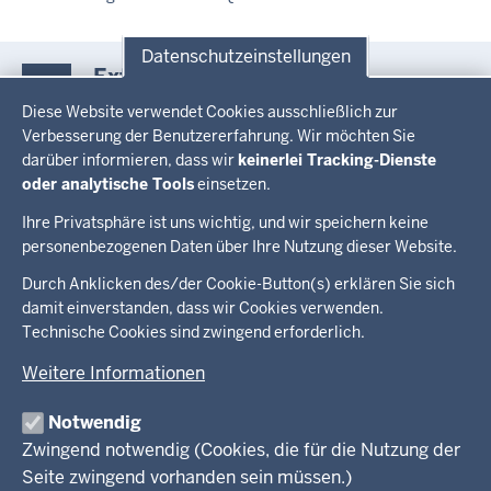
Datenschutzeinstellungen
Externe Links
Datenschutzeinstellungen
zum Thema
Diese Website verwendet Cookies ausschließlich zur
Verbesserung der Benutzererfahrung. Wir möchten Sie
darüber informieren, dass wir
keinerlei Tracking-Dienste
Endlich sicher: Gemeinsam stark machen für den
oder analytische Tools
einsetzen.
Schutz von LSBTI* Geflüchteten
Ihre Privatsphäre ist uns wichtig, und wir speichern keine
personenbezogenen Daten über Ihre Nutzung dieser Website.
Überblick:
Durch Anklicken des/der Cookie-Button(s) erklären Sie sich
Im Überblick
Inhalte
Inhalt
damit einverstanden, dass wir Cookies verwenden.
Drucken
Technische Cookies sind zwingend erforderlich.
Menü
Menü
Weitere Informationen
in
der
Notwendig
Ministerium
Presse
Fußzeile
Zwingend notwendig (Cookies, die für die Nutzung der
Kinder
Seite zwingend vorhanden sein müssen.)
Jugend
Pressemitteilungen