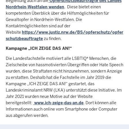
Begleitung auch an die
Opferschutzbeauftragte des Landes
Nordrhein-Westfalen wenden
. Diese bietet einen
kompetenten Überblick über die Hilfsmöglichkeiten für
Gewaltopfer in Nordrhein-Westfalen. Die
Kontaktmöglichkeiten sind auf der
Website
https://www.justiz.nrw.de/BS/opferschutz/opfer
schutzbeauftragte
zu finden.
Kampagne „ICH ZEIGE DAS AN!“
Die Landesfachstelle motiviert alle LSBTIQ* Menschen, die
Zielscheibe von hassmotivierten Übergriffen oder Hate Speech
wurden, diese Straftaten nicht hinzunehmen, sondern Anzeige
zu erstatten. Deshalb hat die Fachstelle im Jahr 2019 die
Kampagne „ICH ZEIGE DAS AN!“ gestartet, das
Landeskriminalamt NRW (LKA) unterstützt diese Initiative. Im
Jahr 2021 wurden neue Motive auf der Website
bereitgestellt:
www.ich-zeige-das-an.de
. Dort können alle
Informationen auch online vom Smartphone oder Computer
aus abgerufen werden.