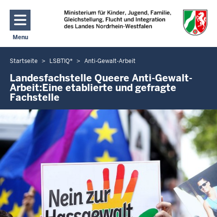
Direkt zum Inhalt
Menu
Navigation aktivieren/deaktivieren: Hauptmenü
Startseite
LSBTIQ*
Anti-Gewalt-Arbeit
Sie
befinden
Landesfachstelle Queere Anti-Gewalt-
Arbeit:Eine etablierte und gefragte
sich
Fachstelle
hier