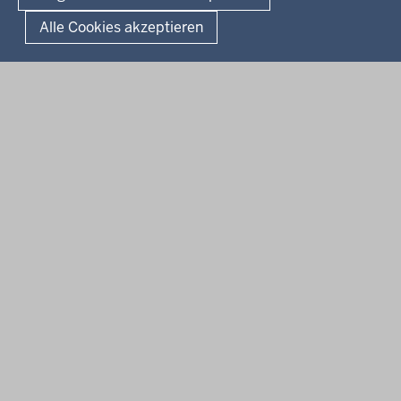
Landesportal NRW
Alle Cookies akzeptieren
Anfahrt
E-Rechnung
Instagram-Links