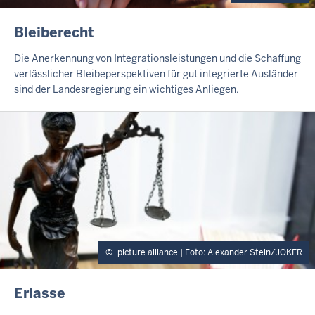
I
Bleiberecht
N
H
Die Anerkennung von Integrationsleistungen und die Schaffung
A
verlässlicher Bleibeperspektiven für gut integrierte Ausländer
L
sind der Landesregierung ein wichtiges Anliegen.
T
S
S
E
I
T
E
picture alliance | Foto: Alexander Stein/JOKER
I
Erlasse
N