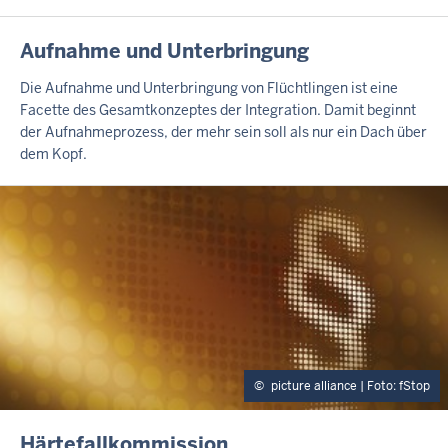
H
A
L
I
Aufnahme und Unterbringung
T
N
S
H
Die Aufnahme und Unterbringung von Flüchtlingen ist eine
S
A
Facette des Gesamtkonzeptes der Integration. Damit beginnt
E
L
der Aufnahmeprozess, der mehr sein soll als nur ein Dach über
I
T
dem Kopf.
T
S
E
S
E
I
T
E
picture alliance | Foto: fStop
I
Härtefallkommission