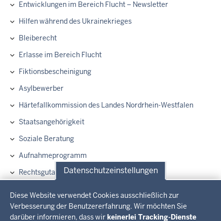
E
Entwicklungen im Bereich Flucht – Newsletter
Hauptnavigation
Hilfen während des Ukrainekrieges
Bleiberecht
Erlasse im Bereich Flucht
Fiktionsbescheinigung
Asylbewerber
Härtefallkommission des Landes Nordrhein-Westfalen
Staatsangehörigkeit
Soziale Beratung
Aufnahmeprogramm
Datenschutzeinstellungen
Rechtsgutachten über die Anforderungen für
Rückführungen insbesondere von Gefährdern in Länder mit
Datenschutzeinstellungen
schlechter Sicherheitslage un
Diese Website verwendet Cookies ausschließlich zur
Verbesserung der Benutzererfahrung. Wir möchten Sie
Informationen zur Bezahlkarte für Geflüchtete
darüber informieren, dass wir
keinerlei Tracking-Dienste