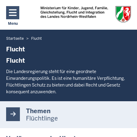
Direkt zum Inhalt
Menu
Navigation aktivieren/deaktivieren: Hauptmenü
Startseite
Flucht
Sie
befinden
Flucht
sich
Flucht
hier
Die Landesregierung steht für eine geordnete
Einwanderungspolitik. Es ist eine humanitäre Verpflichtung,
Flüchtlingen Schutz zu bieten und dabei Recht und Gesetz
konsequent anzuwenden.
Themen
Flüchtlinge
I