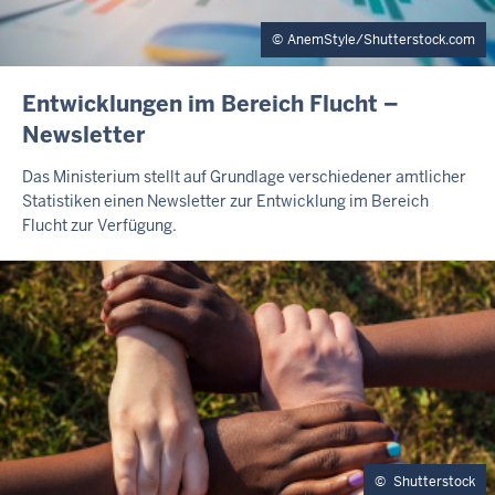
AnemStyle/Shutterstock.com
I
Entwicklungen im Bereich Flucht –
N
Newsletter
H
A
Das Ministerium stellt auf Grundlage verschiedener amtlicher
L
Statistiken einen Newsletter zur Entwicklung im Bereich
T
Flucht zur Verfügung.
S
S
E
I
T
E
Shutterstock