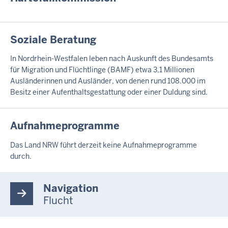
N
H
A
L
I
Soziale Beratung
T
N
S
H
In Nordrhein-Westfalen leben nach Auskunft des Bundesamts
S
A
für Migration und Flüchtlinge (BAMF) etwa 3,1 Millionen
E
L
Ausländerinnen und Ausländer, von denen rund 108.000 im
I
T
Besitz einer Aufenthaltsgestattung oder einer Duldung sind.
T
S
E
S
E
I
Aufnahmeprogramme
I
N
T
H
E
Das Land NRW führt derzeit keine Aufnahmeprogramme
A
durch.
L
T
S
Navigation
S
Flucht
E
I
T