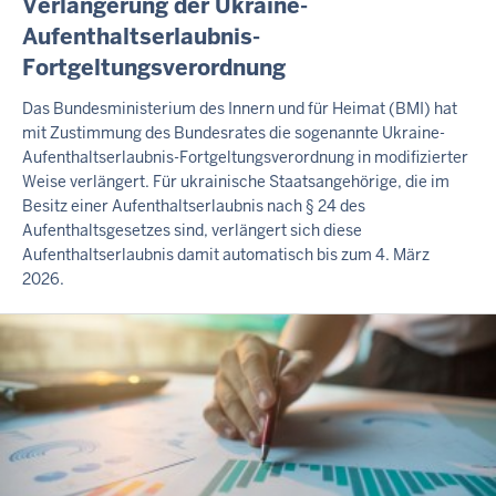
Verlängerung der Ukraine-
N
Aufenthaltserlaubnis-
H
Fortgeltungsverordnung
A
L
T
Das Bundesministerium des Innern und für Heimat (BMI) hat
S
mit Zustimmung des Bundesrates die sogenannte Ukraine-
S
Aufenthaltserlaubnis-Fortgeltungsverordnung in modifizierter
E
Weise verlängert. Für ukrainische Staatsangehörige, die im
I
Besitz einer Aufenthaltserlaubnis nach § 24 des
T
Aufenthaltsgesetzes sind, verlängert sich diese
E
Aufenthaltserlaubnis damit automatisch bis zum 4. März
2026.