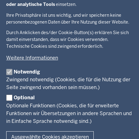
Freiwillige Rückkehr
oder analytische Tools
einsetzen.
Ihre Privatsphäre ist uns wichtig, und wir speichern keine
personenbezogenen Daten über Ihre Nutzung dieser Website.
Überblick:
Durch Anklicken des/der Cookie-Button(s) erklären Sie sich
Im Überblick
Inhalte
Inhalt
damit einverstanden, dass wir Cookies verwenden.
Drucken
Technische Cookies sind zwingend erforderlich.
Menü
Menü
Weitere Informationen
in
der
Notwendig
Ministerium
Presse
Fußzeile
Zwingend notwendig (Cookies, die für die Nutzung der
Kinder
Seite zwingend vorhanden sein müssen.)
Jugend
Pressemitteilungen
Service
Familie
Pressekontakt
Optional
LSBTIQ*
Fotos
Optionale Funktionen (Cookies, die für erweiterte
Broschürenservice
#WTFuture
Gleichstellung
RSS-Feeds
Funktionen wir Übersetzungen in andere Sprachen und
Bibliothek
Flucht
in Einfache Sprache notwendig sind.)
Newsletter
Integration
© 2026 Chancen NRW
Kontakt
Ausgewählte Cookies akzeptieren
Geschützter Kontakt
Fußzeile
Seitenübersicht
Kontakt
Datenschutz
Impressum