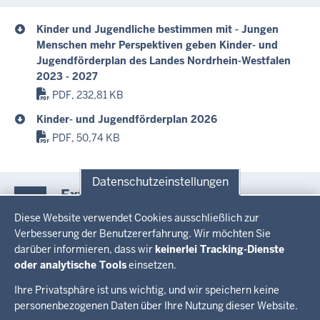
Kinder und Jugendliche bestimmen mit - Jungen
Menschen mehr Perspektiven geben Kinder- und
Jugendförderplan des Landes Nordrhein-Westfalen
2023 - 2027
PDF, 232,81 KB
Kinder- und Jugendförderplan 2026
PDF, 50,74 KB
Datenschutzeinstellungen
Externe Links
Datenschutzeinstellungen
zum Thema
Diese Website verwendet Cookies ausschließlich zur
Verbesserung der Benutzererfahrung. Wir möchten Sie
darüber informieren, dass wir
keinerlei Tracking-Dienste
Richtlinien für die Förderung nach dem Kinder- und
oder analytische Tools
einsetzen.
Jugendförderplan (KJFP NRW)
Ihre Privatsphäre ist uns wichtig, und wir speichern keine
personenbezogenen Daten über Ihre Nutzung dieser Website.
Überblick: