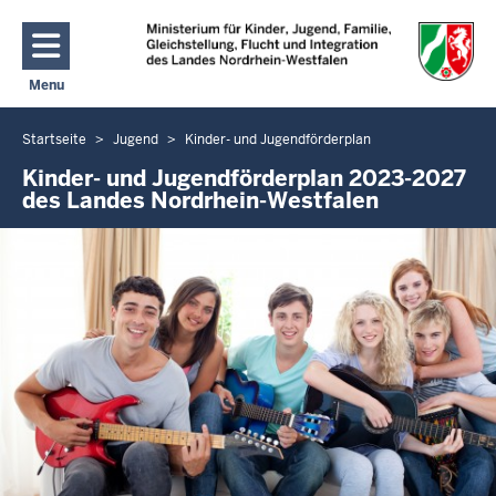
Direkt zum Inhalt
Menu
Navigation aktivieren/deaktivieren: Hauptmenü
Startseite
Jugend
Kinder- und Jugendförderplan
Sie
befinden
Kinder- und Jugendförderplan 2023-2027
des Landes Nordrhein-Westfalen
sich
hier