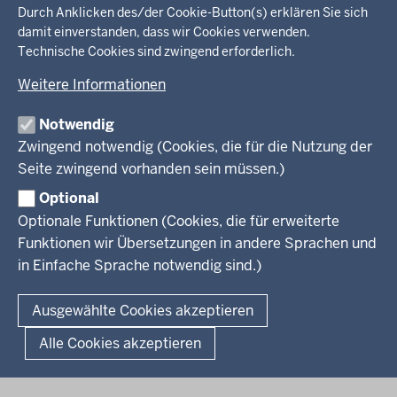
Durch Anklicken des/der Cookie-Button(s) erklären Sie sich
Im Überblick
Inhalte
Inhalt
damit einverstanden, dass wir Cookies verwenden.
Drucken
Technische Cookies sind zwingend erforderlich.
Menü
Menü
Weitere Informationen
in
der
Notwendig
Ministerium
Presse
Fußzeile
Zwingend notwendig (Cookies, die für die Nutzung der
Kinder
Seite zwingend vorhanden sein müssen.)
Jugend
Pressemitteilungen
Service
Familie
Pressekontakt
Optional
LSBTIQ*
Fotos
Optionale Funktionen (Cookies, die für erweiterte
Broschürenservice
#WTFuture
Gleichstellung
RSS-Feeds
Funktionen wir Übersetzungen in andere Sprachen und
Bibliothek
Flucht
in Einfache Sprache notwendig sind.)
Newsletter
Integration
© 2026 Chancen NRW
Kontakt
Ausgewählte Cookies akzeptieren
Geschützter Kontakt
Fußzeile
Seitenübersicht
Kontakt
Datenschutz
Impressum
Landesportal NRW
Alle Cookies akzeptieren
Anfahrt
E-Rechnung