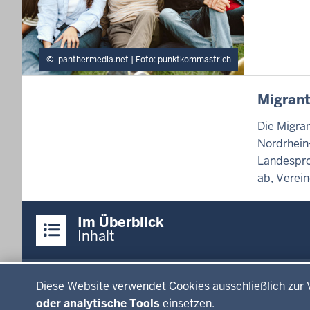
T
E
shutterstock/ AlessandroBiascioli
panthermedia.net | Foto: punktkommastrich
I
Migrant
N
H
Die Migra
A
Nordrhein-
L
Landespro
T
S
ab, Verein
S
E
Überblick:
I
Im Überblick
Inhalte
T
Inhalt
E
Menü
Datenschutzeinstellungen
Menü
Press
in
Diese Website verwendet Cookies ausschließlich zur 
Ministerium
Presse
der
oder analytische Tools
einsetzen.