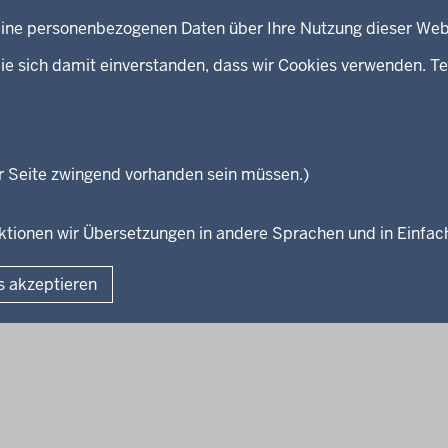
kontakt
Bibliothek
 keine personenbezogenen Daten über Ihre Nutzung dieser Web
Newsletter
eeds
Kontakt
ie sich damit einverstanden, dass wir Cookies verwenden. Te
Geschützter Kontakt
Landesportal NRW
Anfahrt
E-Rechnung
r Seite zwingend vorhanden sein müssen.)
Instagram-Links
unktionen wir Übersetzungen in andere Sprachen und in Einfa
Fußzeile
s akzeptieren