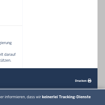
gierung
lt darauf
tützen.
Drucken
#WTFuture
er informieren, dass wir
keinerlei Tracking-Dienste