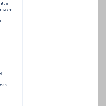
ts in
entrale
zu
er
iben.