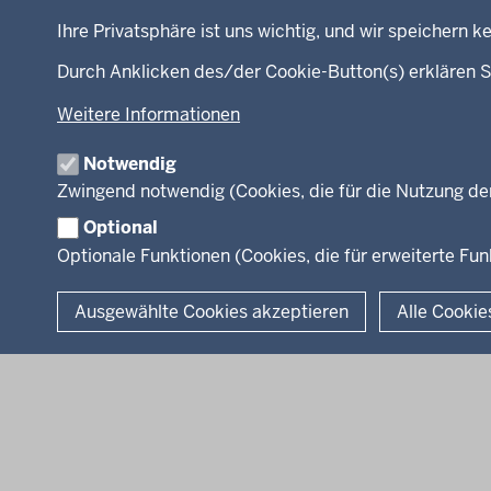
Kinder
Presse
Fußzeile
Ihre Privatsphäre ist uns wichtig, und wir speichern
Jugend
Fotos
Familie
RSS-F
Durch Anklicken des/der Cookie-Button(s) erklären S
LSBTIQ*
Weitere Informationen
Gleichstellung
Flucht
Notwendig
Integration
Zwingend notwendig (Cookies, die für die Nutzung de
Optional
Optionale Funktionen (Cookies, die für erweiterte F
© 2026 Chancen NRW
Ausgewählte Cookies akzeptieren
Alle Cookie