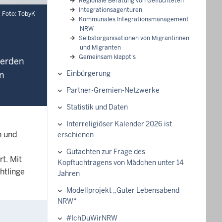
Regionale Beratung von Geflüchteten
Integrationsagenturen
 Foto: TobyK
Kommunales Integrationsmanagement
NRW
Selbstorganisationen von Migrantinnen
und Migranten
Gemeinsam klappt’s
werden
Einbürgerung
on
Partner-Gremien-Netzwerke
Statistik und Daten
Interreligiöser Kalender 2026 ist
n und
erschienen
Gutachten zur Frage des
t. Mit
Kopftuchtragens von Mädchen unter 14
htlinge
Jahren
Modellprojekt „Guter Lebensabend
NRW“
#IchDuWirNRW