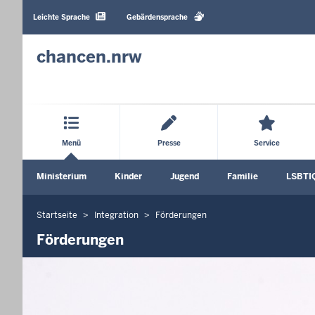
Barrierearme
Sprachen
Leichte Sprache
Gebärdensprache
chancen.nrw
Hauptmenü
Menü
Presse
Service
Sekundärmenü
Ministerium
Kinder
Jugend
Familie
LSBTI
Untermenü öffnen
Untermenü öffnen
Untermenü öffnen
Unterm
Startseite
Integration
Förderungen
Sie
befinden
Förderungen
sich
hier