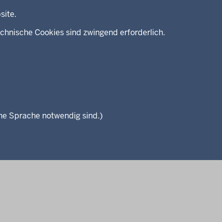
site.
chnische Cookies sind zwingend erforderlich.
che Sprache notwendig sind.)
Seitenübersicht
Kontakt
Datenschutz
Impressum