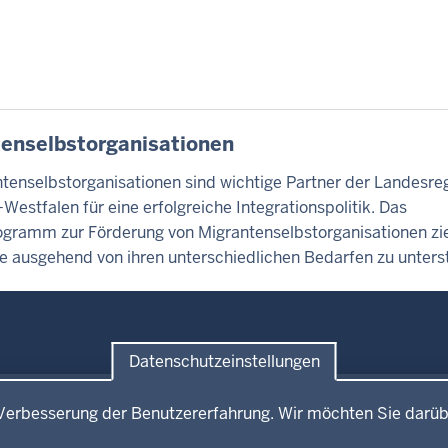
enselbstorganisationen
ntenselbstorganisationen sind wichtige Partner der Landesre
Westfalen für eine erfolgreiche Integrationspolitik. Das
gramm zur Förderung von Migrantenselbstorganisationen zie
e ausgehend von ihren unterschiedlichen Bedarfen zu unters
Datenschutzeinstellungen
e
Service
Verbesserung der Benutzererfahrung. Wir möchten Sie darüb
mitteilungen
Broschürenservice