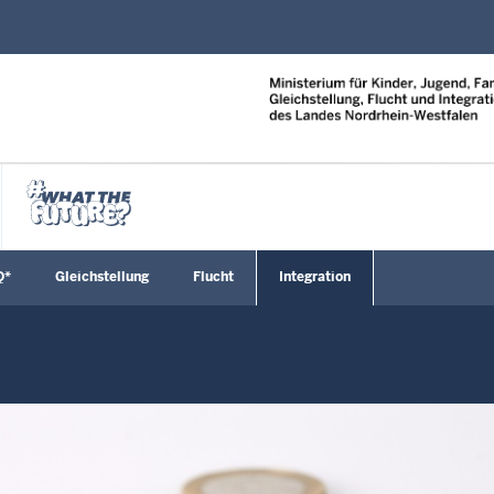
Direkt zum Inhalt
Q*
Gleichstellung
Flucht
Integration
enü öffnen
Untermenü öffnen
Untermenü öffnen
Untermenü öffnen
Untermenü öf