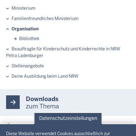
Ministerium
Hauptnavigation
Familienfreundliches Ministerium
Organisation
Bibliothek
Beauftragte für Kinderschutz und Kinderrechte in NRW
Petra Ladenburger
Stellenangebote
Deine Ausbildung beim Land NRW
Downloads
zum Thema
Datenschutzeinstellungen
Organisationsplan Stand 1. August 2026
Datenschutzeinstellungen
PDF, 104,9 KB
Diese Website verwendet Cookies ausschließlich zur