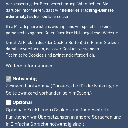
Verbesserung der Benutzererfahrung. Wir möchten Sie
Geschäftsverteilungsplan 2. Quartal 2026
darüber informieren, dass wir
keinerlei Tracking-Dienste
PDF, 576,06 KB
oder analytische Tools
einsetzen.
Ihre Privatsphäre ist uns wichtig, und wir speichern keine
personenbezogenen Daten über Ihre Nutzung dieser Website.
Überblick:
Durch Anklicken des/der Cookie-Button(s) erklären Sie sich
Im Überblick
Inhalte
Inhalt
damit einverstanden, dass wir Cookies verwenden.
Drucken
Technische Cookies sind zwingend erforderlich.
Menü
Menü
Weitere Informationen
in
der
Notwendig
Ministerium
Presse
Fußzeile
Kinder
Zwingend notwendig (Cookies, die für die Nutzung der
Jugend
Seite zwingend vorhanden sein müssen.)
Pressemitteilungen
Service
Familie
Pressekontakt
Optional
LSBTIQ*
Fotos
Optionale Funktionen (Cookies, die für erweiterte
Broschürenservice
#WTFuture
Gleichstellung
RSS-Feeds
Funktionen wir Übersetzungen in andere Sprachen und
Bibliothek
Flucht
in Einfache Sprache notwendig sind.)
Newsletter