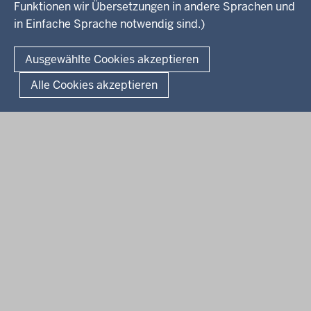
#WTFuture
RSS-Feeds
Funktionen wir Übersetzungen in andere Sprachen und
Bibliothek
Flucht
in Einfache Sprache notwendig sind.)
Newsletter
Integration
© 2026 Chancen NRW
Kontakt
Ausgewählte Cookies akzeptieren
Geschützter Kontakt
Fußzeile
Seitenübersicht
Kontakt
Datenschutz
Impressum
Landesportal NRW
Alle Cookies akzeptieren
Anfahrt
E-Rechnung
Instagram-Links