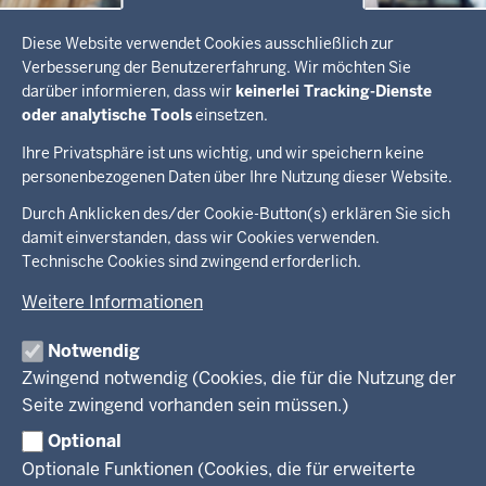
Datenschutzeinstellungen
Diese Website verwendet Cookies ausschließlich zur
Verbesserung der Benutzererfahrung. Wir möchten Sie
Shutterstock/insta_photos
darüber informieren, dass wir
keinerlei Tracking-Dienste
oder analytische Tools
einsetzen.
Kompetenzzentren Frau und Beruf
Ihre Privatsphäre ist uns wichtig, und wir speichern keine
personenbezogenen Daten über Ihre Nutzung dieser Website.
Überblick:
Durch Anklicken des/der Cookie-Button(s) erklären Sie sich
Im Überblick
Inhalte
Inhalt
damit einverstanden, dass wir Cookies verwenden.
Drucken
Technische Cookies sind zwingend erforderlich.
Menü
Menü
Weitere Informationen
in
der
Notwendig
Ministerium
Presse
Fußzeile
Kinder
Zwingend notwendig (Cookies, die für die Nutzung der
Jugend
Seite zwingend vorhanden sein müssen.)
Pressemitteilungen
Service
Familie
Pressekontakt
Optional
LSBTIQ*
Fotos
Optionale Funktionen (Cookies, die für erweiterte
Broschürenservice
Gleichstellung