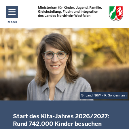
Direkt zum Inhalt
Menu
Navigation aktivieren/deaktivieren: Hauptmenü
C
h
a
n
c
e
n
N
R
W
©
Land NRW / R. Sondermann
Start des Kita-Jahres 2026/2027:
Rund 742.000 Kinder besuchen