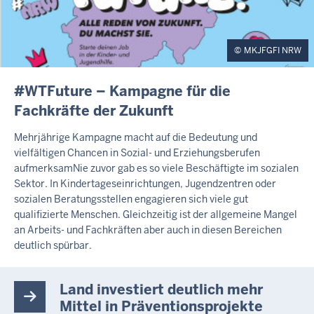
MKJFGFI NRW
I
#WTFuture – Kampagne für die
N
Fachkräfte der Zukunft
H
A
Mehrjährige Kampagne macht auf die Bedeutung und
L
vielfältigen Chancen in Sozial- und Erziehungsberufen
T
aufmerksamNie zuvor gab es so viele Beschäftigte im sozialen
S
S
Sektor. In Kindertageseinrichtungen, Jugendzentren oder
E
sozialen Beratungsstellen engagieren sich viele gut
I
qualifizierte Menschen. Gleichzeitig ist der allgemeine Mangel
T
an Arbeits- und Fachkräften aber auch in diesen Bereichen
E
deutlich spürbar.
Land investiert deutlich mehr
Mittel in Präventionsprojekte