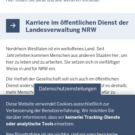
Hier finden Sie diese und alle weiteren Vorbilder
Karriere im öffentlichen Dienst der
Landesverwaltung NRW
Nordrhein-Westfalen ist ein weltoffenes Land. Seit
Jahrzehnten kommen Menschen aus anderen Staaten her, um
hier zu leben und zu arbeiten. Sie setzen sich in vielfältiger
Weise in und für NRW ein.
Die Vielfalt der Gesellschaft soll sich auch im öffentlichen
Dienst widerspiegeln. Ziel der Landesregierung ist es deshalb,
Datenschutzeinstellungen
mehr Menschen mit Einwanderungsgeschichte dafür zu
Datenschutzeinstellungen
gewinnen, die Landesverwaltung aktiv mitzugestalten.
Diese Website verwendet Cookies ausschließlich zur
Aus diesem Grund hat die Landesregierung die Kampagne „Du
Verbesserung der Benutzererfahrung. Wir möchten Sie
machst den Unterschied“ gestartet.
Hier
finden Sie weitere
darüber informieren, dass wir
keinerlei Tracking-Dienste
Infos.
oder analytische Tools
einsetzen.
Zum Karriereportal NRW
Ihre Privatsphäre ist uns wichtig, und wir speichern keine