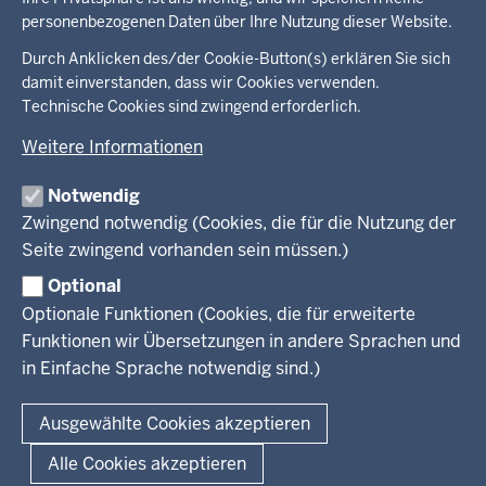
personenbezogenen Daten über Ihre Nutzung dieser Website.
Überblick:
Durch Anklicken des/der Cookie-Button(s) erklären Sie sich
Im Überblick
Inhalte
Inhalt
damit einverstanden, dass wir Cookies verwenden.
Drucken
Technische Cookies sind zwingend erforderlich.
Menü
Menü
Weitere Informationen
in
der
Notwendig
Ministerium
Presse
Fußzeile
Kinder
Zwingend notwendig (Cookies, die für die Nutzung der
Jugend
Seite zwingend vorhanden sein müssen.)
Pressemitteilungen
Service
Familie
Pressekontakt
Optional
LSBTIQ*
Fotos
Optionale Funktionen (Cookies, die für erweiterte
Broschürenservice
#WTFuture
Gleichstellung
RSS-Feeds
Funktionen wir Übersetzungen in andere Sprachen und
Bibliothek
Flucht
in Einfache Sprache notwendig sind.)
Newsletter
Integration
© 2026 Chancen NRW
Kontakt
Ausgewählte Cookies akzeptieren
Geschützter Kontakt
Fußzeile
Seitenübersicht
Kontakt
Datenschutz
Impressum
Landesportal NRW
Alle Cookies akzeptieren
Anfahrt