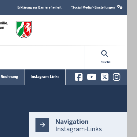
Header
Social
Top
media
Erklärung zur Barrierefreiheit
"Social Media"-Einstellungen
Menu
settings
block
Suche
Facebook
YouTube
X/Twit
Ins
-Rechnung
Instagram-Links
Navigation
Instagram-Links