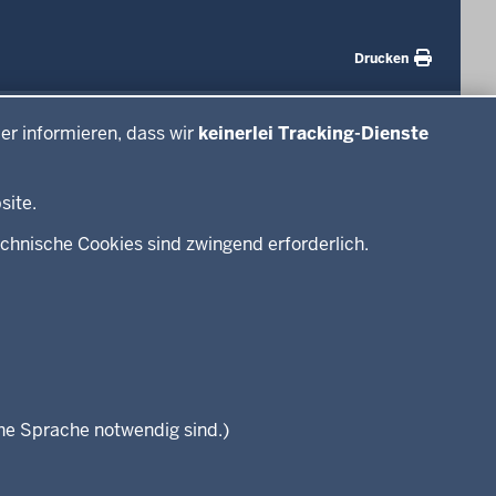
Drucken
#WTFuture
er informieren, dass wir
keinerlei Tracking-Dienste
site.
chnische Cookies sind zwingend erforderlich.
che Sprache notwendig sind.)
Seitenübersicht
Kontakt
Datenschutz
Impressum