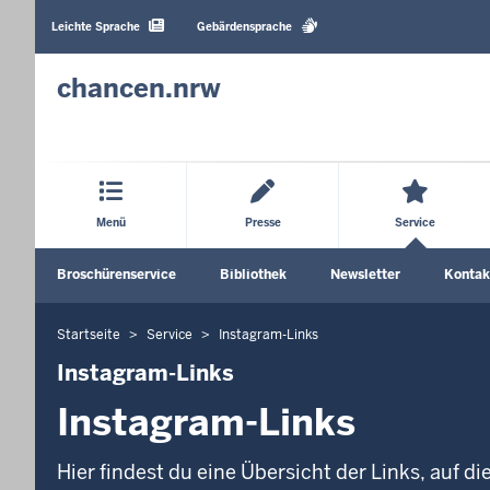
Barrierearme
Sprachen
Leichte Sprache
Gebärdensprache
chancen.nrw
Hauptmenü
Menü
Presse
Service
Sekundärmenü
Broschürenservice
Bibliothek
Newsletter
Kontak
Startseite
Service
Instagram-Links
Sie
befinden
Instagram-Links
sich
Instagram-Links
hier
Hier findest du eine Übersicht der Links, auf di