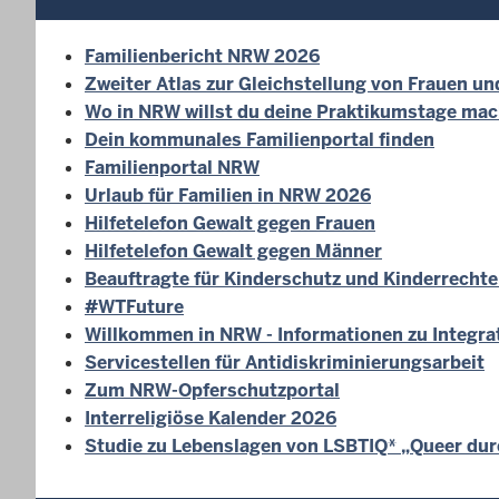
Familienbericht NRW 2026
Zweiter Atlas zur Gleichstellung von Frauen 
Wo in NRW willst du deine Praktikumstage ma
Dein kommunales Familienportal finden
Familienportal NRW
Urlaub für Familien in NRW 2026
Hilfetelefon Gewalt gegen Frauen
Hilfetelefon Gewalt gegen Männer
Beauftragte für Kinderschutz und Kinderrecht
#WTFuture
Willkommen in NRW - Informationen zu Integr
Servicestellen für Antidiskriminierungsarbeit
Zum NRW-Opferschutzportal
Interreligiöse Kalender 2026
Studie zu Lebenslagen von LSBTIQ* „Queer du