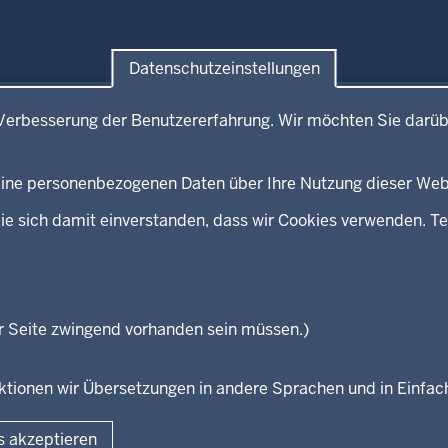
Datenschutzeinstellungen
e
Service
Verbesserung der Benutzererfahrung. Wir möchten Sie darüb
mitteilungen
Broschürenservice
kontakt
Bibliothek
 keine personenbezogenen Daten über Ihre Nutzung dieser Web
Newsletter
eeds
Kontakt
ie sich damit einverstanden, dass wir Cookies verwenden. Te
Geschützter Kontakt
Landesportal NRW
Anfahrt
E-Rechnung
r Seite zwingend vorhanden sein müssen.)
Instagram-Links
unktionen wir Übersetzungen in andere Sprachen und in Einfa
Fußzeile
s akzeptieren