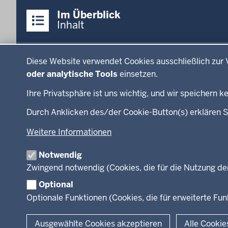
Überblick:
Im Überblick
Inhalte
Inhalt
Menü
Datenschutzeinstellungen
Menü
Press
in
Diese Website verwendet Cookies ausschließlich zur 
Ministerium
Presse
der
oder analytische Tools
einsetzen.
Kinder
Presse
Fußzeile
Ihre Privatsphäre ist uns wichtig, und wir speichern
Jugend
Fotos
Familie
RSS-F
Durch Anklicken des/der Cookie-Button(s) erklären S
LSBTIQ*
Weitere Informationen
Gleichstellung
Flucht
Notwendig
Integration
Zwingend notwendig (Cookies, die für die Nutzung de
Optional
Optionale Funktionen (Cookies, die für erweiterte F
© 2026 Chancen NRW
Ausgewählte Cookies akzeptieren
Alle Cookie