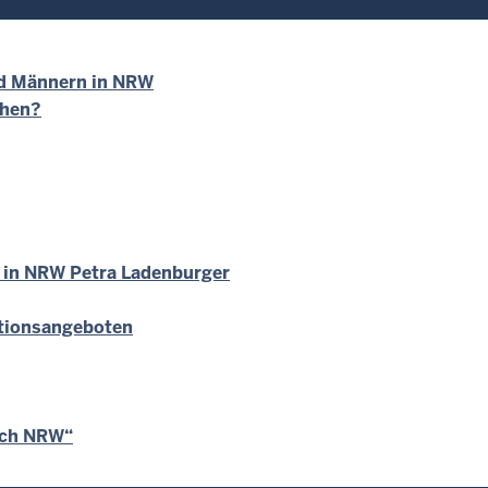
und Männern in NRW
chen?
e in NRW Petra Ladenburger
ationsangeboten
rch NRW“