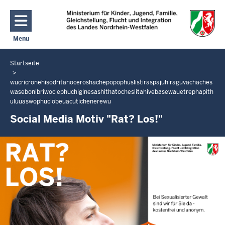
Direkt zum Inhalt
Menu
Navigation aktivieren/deaktivieren: Hauptmenü
Startseite
Sie
befinden
wucricronehisodritanoceroshachepopophuslistiraspajuhiraguvachaches
sich
wasebonibriwoclephuchiginesashithatocheslitahivebasewauetrephapith
hier
uluuaswophuclobeuacutichenerewu
Social Media Motiv "Rat? Los!"