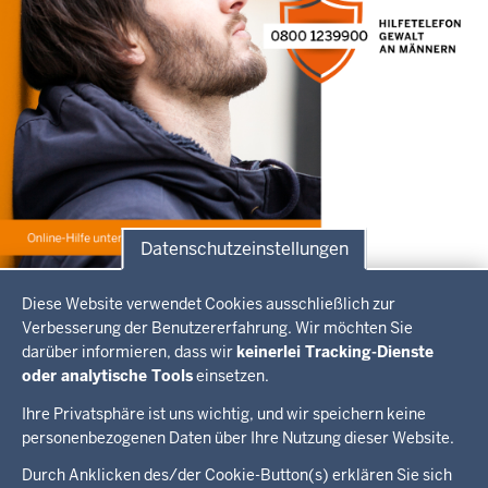
Datenschutzeinstellungen
Datenschutzeinstellungen
Diese Website verwendet Cookies ausschließlich zur
Verbesserung der Benutzererfahrung. Wir möchten Sie
Bild
©
MKJFGFI
darüber informieren, dass wir
keinerlei Tracking-Dienste
oder analytische Tools
einsetzen.
Herunterladen
JPEG
      586.01 KB

Ihre Privatsphäre ist uns wichtig, und wir speichern keine
personenbezogenen Daten über Ihre Nutzung dieser Website.
Überblick:
Durch Anklicken des/der Cookie-Button(s) erklären Sie sich
Im Überblick
Inhalte