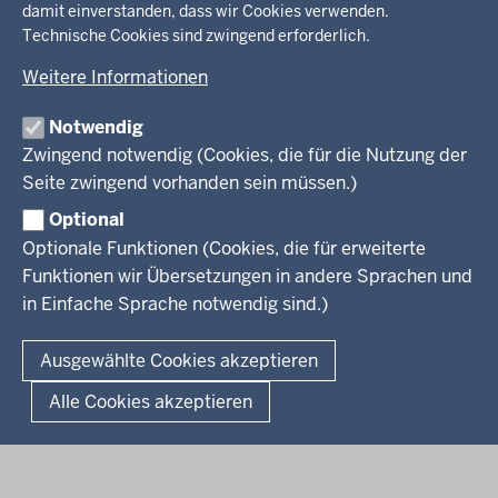
Inhalt
damit einverstanden, dass wir Cookies verwenden.
Drucken
Technische Cookies sind zwingend erforderlich.
Menü
Menü
Weitere Informationen
in
der
Notwendig
Ministerium
Presse
Fußzeile
Kinder
Zwingend notwendig (Cookies, die für die Nutzung der
Jugend
Seite zwingend vorhanden sein müssen.)
Pressemitteilungen
Service
Familie
Pressekontakt
Optional
LSBTIQ*
Fotos
Optionale Funktionen (Cookies, die für erweiterte
Broschürenservice
#WTFuture
Gleichstellung
RSS-Feeds
Funktionen wir Übersetzungen in andere Sprachen und
Bibliothek
Flucht
in Einfache Sprache notwendig sind.)
Newsletter
Integration
© 2026 Chancen NRW
Kontakt
Ausgewählte Cookies akzeptieren
Geschützter Kontakt
Fußzeile
Seitenübersicht
Kontakt
Datenschutz
Impressum
Landesportal NRW
Alle Cookies akzeptieren
Anfahrt
E-Rechnung
Instagram-Links