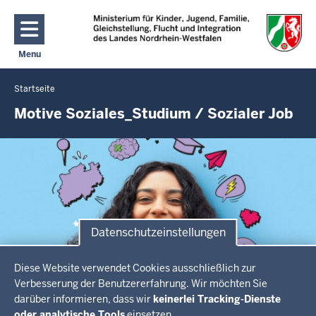
Direkt zum Inhalt
Menu
Navigation aktivieren/deaktivieren: Hauptmenü
Startseite
Sie
befinden
Motive Soziales_Studium / Sozialer Job
sich
hier
Navigationshinweise
Benutze
zur
im
Galerie
nächsten
Element
die
Pfeiltasten
Datenschutzeinstellungen
links
Datenschutzeinstellungen
und
Diese Website verwendet Cookies ausschließlich zur
rechts
Verbesserung der Benutzererfahrung. Wir möchten Sie
zum
Herunterladen
darüber informieren, dass wir
keinerlei Tracking-Dienste
Blättern
oder analytische Tools
einsetzen.