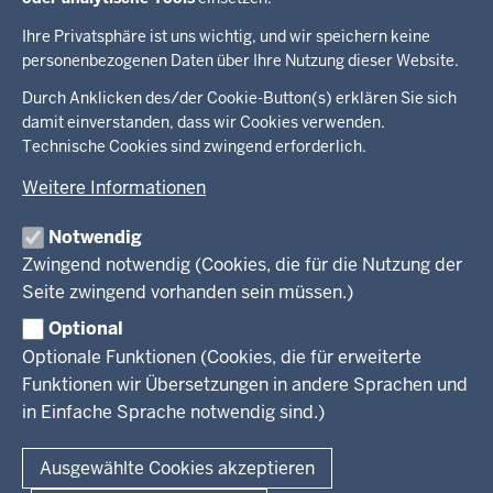
der
Galerie
Galerie
Ihre Privatsphäre ist uns wichtig, und wir speichern keine
personenbezogenen Daten über Ihre Nutzung dieser Website.
Überblick:
Durch Anklicken des/der Cookie-Button(s) erklären Sie sich
Im Überblick
Inhalte
Inhalt
damit einverstanden, dass wir Cookies verwenden.
Drucken
Technische Cookies sind zwingend erforderlich.
Menü
Menü
Weitere Informationen
in
der
Notwendig
Ministerium
Presse
Fußzeile
Kinder
Zwingend notwendig (Cookies, die für die Nutzung der
Jugend
Seite zwingend vorhanden sein müssen.)
Pressemitteilungen
Service
Familie
Pressekontakt
Optional
LSBTIQ*
Fotos
Optionale Funktionen (Cookies, die für erweiterte
Broschürenservice
#WTFuture
Gleichstellung
RSS-Feeds
Funktionen wir Übersetzungen in andere Sprachen und
Bibliothek
Flucht
in Einfache Sprache notwendig sind.)
Newsletter
Integration
© 2026 Chancen NRW
Kontakt
Ausgewählte Cookies akzeptieren
Geschützter Kontakt
Fußzeile
Seitenübersicht
Kontakt
Datenschutz
Impressum