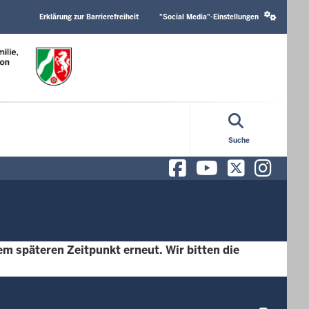
Header
Social
Top
media
Erklärung zur Barrierefreiheit
"Social Media"-Einstellungen
Menu
settings
block
Suche
Facebook
YouTube
X/Twit
Ins
m späteren Zeitpunkt erneut. Wir bitten die