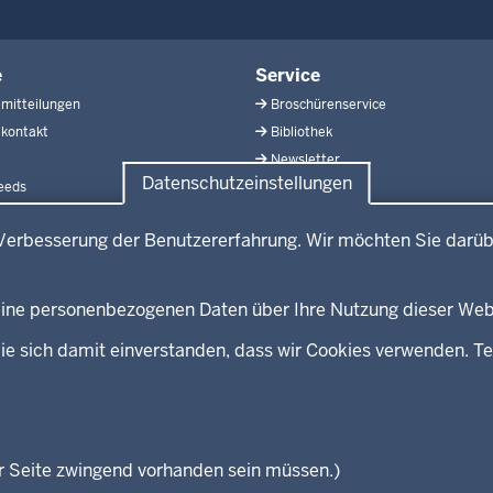
e
Service
mitteilungen
Broschürenservice
kontakt
Bibliothek
Newsletter
Datenschutzeinstellungen
eeds
Kontakt
Geschützter Kontakt
Verbesserung der Benutzererfahrung. Wir möchten Sie darüb
Landesportal NRW
Anfahrt
E-Rechnung
 keine personenbezogenen Daten über Ihre Nutzung dieser Web
Instagram-Links
ie sich damit einverstanden, dass wir Cookies verwenden. Te
Fußzeile
r Seite zwingend vorhanden sein müssen.)