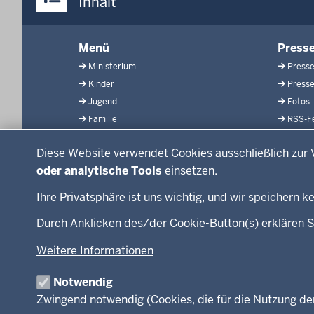
Inhalt
Menü
Menü
Press
in
Ministerium
Presse
der
Kinder
Presse
Fußzeile
Jugend
Fotos
Familie
RSS-F
Datenschutzeinstellungen
LSBTIQ*
Diese Website verwendet Cookies ausschließlich zur 
Gleichstellung
oder analytische Tools
einsetzen.
Flucht
Integration
Ihre Privatsphäre ist uns wichtig, und wir speichern
Durch Anklicken des/der Cookie-Button(s) erklären S
Weitere Informationen
© 2026 Chancen NRW
Notwendig
Zwingend notwendig (Cookies, die für die Nutzung de