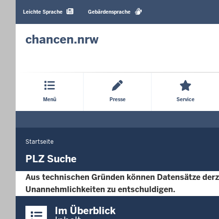
Barrierearme
Sprachen
Leichte Sprache
Gebärdensprache
chancen.nrw
Hauptmenü
Menü
Presse
Service
Startseite
Sie
befinden
PLZ Suche
sich
Aus technischen Gründen können Datensätze derzei
hier
Unannehmlichkeiten zu entschuldigen.
Überblick:
Im Überblick
Inhalte