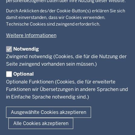
personenbezogenen Daten über Ihre Nutzung dieser Website.
Presse
Fußzeile
Kinder
Durch Anklicken des/der Cookie-Button(s) erklären Sie sich
Jugend
Pressemitteilungen
damit einverstanden, dass wir Cookies verwenden.
Service
Familie
Pressekontakt
Technische Cookies sind zwingend erforderlich.
LSBTIQ*
Fotos
Broschürenservice
Weitere Informationen
#WTFuture
Gleichstellung
RSS-Feeds
Bibliothek
Flucht
Notwendig
Newsletter
Integration
Zwingend notwendig (Cookies, die für die Nutzung der
© 2026 Chancen NRW
Kontakt
Seite zwingend vorhanden sein müssen.)
Geschützter Kontakt
Fußzeile
Seitenübersicht
Kontakt
Datenschutz
Impressum
Landesportal NRW
Optional
Anfahrt
Optionale Funktionen (Cookies, die für erweiterte
E-Rechnung
Funktionen wir Übersetzungen in andere Sprachen und
Instagram-Links
in Einfache Sprache notwendig sind.)
Ausgewählte Cookies akzeptieren
Alle Cookies akzeptieren