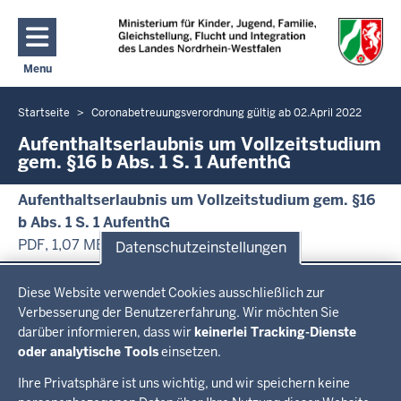
Direkt zum Inhalt
Menu
Navigation aktivieren/deaktivieren: Hauptmenü
Startseite
Coronabetreuungsverordnung gültig ab 02.April 2022
Sie
befinden
Aufenthaltserlaubnis um Vollzeitstudium
gem. §16 b Abs. 1 S. 1 AufenthG
sich
hier
Aufenthaltserlaubnis um Vollzeitstudium gem. §16
b Abs. 1 S. 1 AufenthG
PDF, 1,07 MB
Datenschutzeinstellungen
Überblick:
Datenschutzeinstellungen
Im Überblick
Diese Website verwendet Cookies ausschließlich zur
Inhalte
Inhalt
Drucken
Verbesserung der Benutzererfahrung. Wir möchten Sie
darüber informieren, dass wir
keinerlei Tracking-Dienste
Menü
oder analytische Tools
einsetzen.
Menü
in
Ihre Privatsphäre ist uns wichtig, und wir speichern keine
der
Ministerium