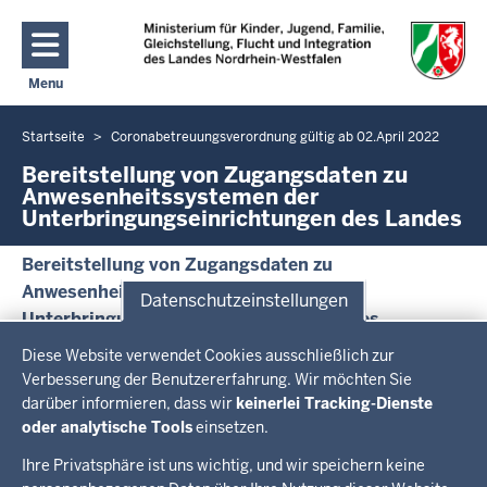
Direkt zum Inhalt
Menu
Navigation aktivieren/deaktivieren: Hauptmenü
Startseite
Coronabetreuungsverordnung gültig ab 02.April 2022
Sie
befinden
Bereitstellung von Zugangsdaten zu
Anwesenheitssystemen der
sich
Unterbringungseinrichtungen des Landes
hier
Bereitstellung von Zugangsdaten zu
Anwesenheitssystemen der
Datenschutzeinstellungen
Unterbringungseinrichtungen des Landes
Datenschutzeinstellungen
PDF, 221,58 KB
Diese Website verwendet Cookies ausschließlich zur
Überblick:
Verbesserung der Benutzererfahrung. Wir möchten Sie
Im Überblick
darüber informieren, dass wir
keinerlei Tracking-Dienste
Inhalte
Inhalt
Drucken
oder analytische Tools
einsetzen.
Ihre Privatsphäre ist uns wichtig, und wir speichern keine
Menü
Menü