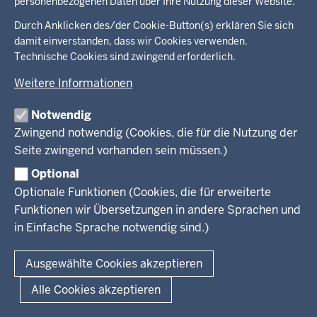
personenbezogenen Daten über Ihre Nutzung dieser Website.
in
der
Durch Anklicken des/der Cookie-Button(s) erklären Sie sich
Ministerium
Presse
Fußzeile
damit einverstanden, dass wir Cookies verwenden.
Kinder
Technische Cookies sind zwingend erforderlich.
Jugend
Pressemitteilungen
Service
Weitere Informationen
Familie
Pressekontakt
LSBTIQ*
Fotos
Broschürenservice
Notwendig
#WTFuture
Gleichstellung
RSS-Feeds
Bibliothek
Zwingend notwendig (Cookies, die für die Nutzung der
Flucht
Newsletter
Seite zwingend vorhanden sein müssen.)
Integration
© 2026 Chancen NRW
Kontakt
Optional
Geschützter Kontakt
Fußzeile
Seitenübersicht
Kontakt
Datenschutz
Impressum
Optionale Funktionen (Cookies, die für erweiterte
Landesportal NRW
Funktionen wir Übersetzungen in andere Sprachen und
Anfahrt
in Einfache Sprache notwendig sind.)
E-Rechnung
Instagram-Links
Ausgewählte Cookies akzeptieren
Alle Cookies akzeptieren