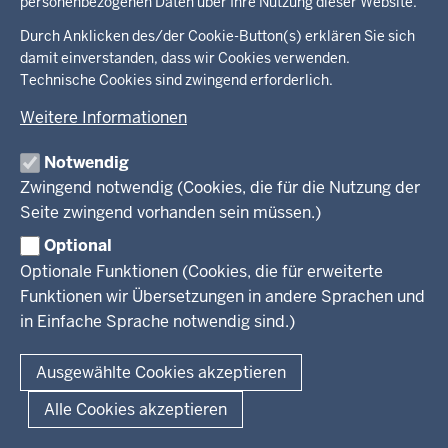
personenbezogenen Daten über Ihre Nutzung dieser Website.
in
der
Durch Anklicken des/der Cookie-Button(s) erklären Sie sich
Ministerium
Presse
Fußzeile
damit einverstanden, dass wir Cookies verwenden.
Kinder
Technische Cookies sind zwingend erforderlich.
Jugend
Pressemitteilungen
Service
Weitere Informationen
Familie
Pressekontakt
LSBTIQ*
Fotos
Broschürenservice
Notwendig
#WTFuture
Gleichstellung
RSS-Feeds
Bibliothek
Zwingend notwendig (Cookies, die für die Nutzung der
Flucht
Newsletter
Seite zwingend vorhanden sein müssen.)
Integration
© 2026 Chancen NRW
Kontakt
Optional
Geschützter Kontakt
Fußzeile
Seitenübersicht
Kontakt
Datenschutz
Impressum
Optionale Funktionen (Cookies, die für erweiterte
Landesportal NRW
Funktionen wir Übersetzungen in andere Sprachen und
Anfahrt
in Einfache Sprache notwendig sind.)
E-Rechnung
Instagram-Links
Ausgewählte Cookies akzeptieren
Alle Cookies akzeptieren