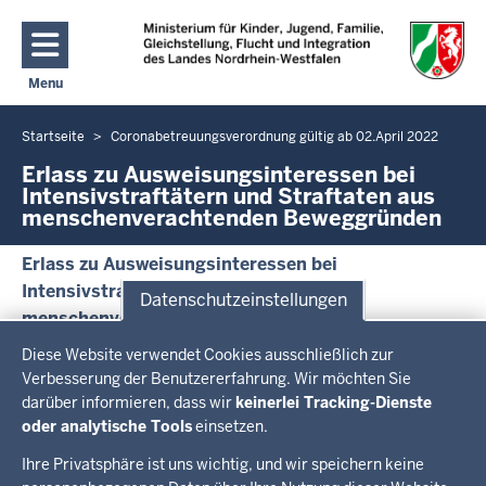
Direkt zum Inhalt
Menu
Navigation aktivieren/deaktivieren: Hauptmenü
Startseite
Coronabetreuungsverordnung gültig ab 02.April 2022
Sie
befinden
Erlass zu Ausweisungsinteressen bei
Intensivstraftätern und Straftaten aus
sich
menschenverachtenden Beweggründen
hier
Erlass zu Ausweisungsinteressen bei
Intensivstraftätern und Straftaten aus
Datenschutzeinstellungen
menschenverachtenden Beweggründen
Datenschutzeinstellungen
PDF, 21,23 KB
Diese Website verwendet Cookies ausschließlich zur
Überblick:
Verbesserung der Benutzererfahrung. Wir möchten Sie
Im Überblick
darüber informieren, dass wir
keinerlei Tracking-Dienste
Inhalte
Inhalt
Drucken
oder analytische Tools
einsetzen.
Ihre Privatsphäre ist uns wichtig, und wir speichern keine
Menü
Menü