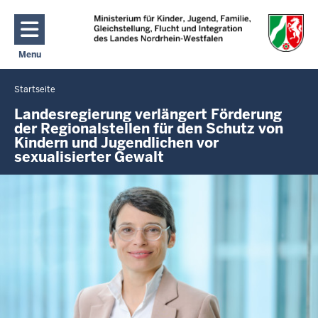
Direkt zum Inhalt
Menu
Navigation aktivieren/deaktivieren: Hauptmenü
Startseite
Sie
befinden
Landesregierung verlängert Förderung
der Regionalstellen für den Schutz von
sich
Kindern und Jugendlichen vor
hier
sexualisierter Gewalt