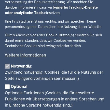
Verbesserung der Benutzererfahrung. Wir möchten Sie
Bei
journalistischen Nachfragen
wenden Sie sich bitte an die
darüber informieren, dass wir
keinerlei Tracking-Dienste
Pressestelle, Telefon 0211 837-2503, E-Mail:
oder analytische Tools
einsetzen.
presse
[at]
mkjfgfi.nrw.de
(presse[at]mkjfgfi[dot]nrw[dot]de)
Ihre Privatsphäre ist uns wichtig, und wir speichern keine
personenbezogenen Daten über Ihre Nutzung dieser Website.
Überblick:
Durch Anklicken des/der Cookie-Button(s) erklären Sie sich
Im Überblick
Inhalte
Inhalt
damit einverstanden, dass wir Cookies verwenden.
Drucken
Technische Cookies sind zwingend erforderlich.
Menü
Menü
Weitere Informationen
in
der
Notwendig
Ministerium
Presse
Fußzeile
Kinder
Zwingend notwendig (Cookies, die für die Nutzung der
Jugend
Seite zwingend vorhanden sein müssen.)
Pressemitteilungen
Service
Familie
Pressekontakt
Optional
LSBTIQ*
Fotos
Optionale Funktionen (Cookies, die für erweiterte
Broschürenservice
#WTFuture
Gleichstellung
RSS-Feeds
Funktionen wir Übersetzungen in andere Sprachen und
Bibliothek
Flucht
in Einfache Sprache notwendig sind.)
Newsletter
Integration