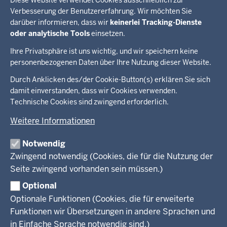
Diese Website verwendet Cookies ausschließlich zur
Diese Erkenntnis hat sich überall durchgesetzt.
Verbesserung der Benutzererfahrung. Wir möchten Sie
Sie lernen auf unterschiedlichen Wegen und an
darüber informieren, dass wir
keinerlei Tracking-Dienste
verschiedenen Orten, überall dort, wo sie sich
oder analytische Tools
einsetzen.
aktiv mit ihrer Umwelt auseinandersetzen.
Ihre Privatsphäre ist uns wichtig, und wir speichern keine
personenbezogenen Daten über Ihre Nutzung dieser Website.
Überblick:
Durch Anklicken des/der Cookie-Button(s) erklären Sie sich
Im Überblick
Inhalte
Inhalt
damit einverstanden, dass wir Cookies verwenden.
Drucken
Technische Cookies sind zwingend erforderlich.
Menü
Menü
Weitere Informationen
in
der
Notwendig
Ministerium
Presse
Fußzeile
Zwingend notwendig (Cookies, die für die Nutzung der
Kinder
Seite zwingend vorhanden sein müssen.)
Jugend
Pressemitteilungen
Service
Familie
Pressekontakt
Optional
LSBTIQ*
Fotos
Optionale Funktionen (Cookies, die für erweiterte
Broschürenservice
#WTFuture
Gleichstellung
RSS-Feeds
Funktionen wir Übersetzungen in andere Sprachen und
Bibliothek
Flucht
in Einfache Sprache notwendig sind.)
Newsletter