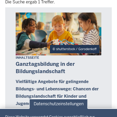
Die Suche ergab 1 Treffer.
Die
Suche
ergab
1
Treffer.
shutterstock / Gorodenkoff
INHALTSSEITE
Ganztagsbildung in der
Bildungslandschaft
Vielfältige Angebote für gelingende
Bildungs- und Lebenswege: Chancen der
Bildungslandschaft für Kinder und
Jugendliche
Datenschutzeinstellungen
Kinder und Jugendliche lernen nicht nur in der
Datenschutzeinstellungen
Schule – und dort auch nicht nur im Unterricht.