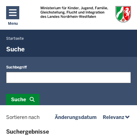
Direkt zum Inhalt
Menu
Navigation aktivieren/deaktivieren: Hauptmenü
Startseite
Sie
befinden
Suche
sich
hier
Suchbegriff
Suche
(absteigend)
(abst
Sortieren nach
Änderungsdatum
Relevanz
Suchergebnisse