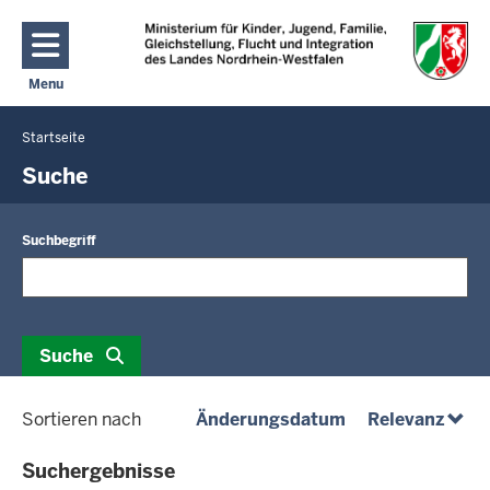
Direkt zum Inhalt
Menu
Navigation aktivieren/deaktivieren: Hauptmenü
Startseite
Sie
befinden
Suche
sich
hier
Suchbegriff
Suche
(absteigend)
(abst
Sortieren nach
Änderungsdatum
Relevanz
Suchergebnisse