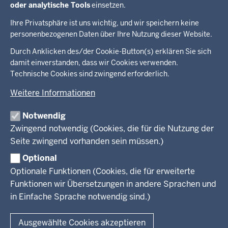
Familienfreundlichkeit fortlaufend
oder analytische Tools
einsetzen.
weiterentwickelt.
Ihre Privatsphäre ist uns wichtig, und wir speichern keine
personenbezogenen Daten über Ihre Nutzung dieser Website.
Überblick:
Durch Anklicken des/der Cookie-Button(s) erklären Sie sich
Im Überblick
Inhalte
Inhalt
damit einverstanden, dass wir Cookies verwenden.
Drucken
Technische Cookies sind zwingend erforderlich.
Menü
Menü
Weitere Informationen
in
der
Notwendig
Ministerium
Presse
Fußzeile
Zwingend notwendig (Cookies, die für die Nutzung der
Kinder
Seite zwingend vorhanden sein müssen.)
Jugend
Pressemitteilungen
Service
Familie
Pressekontakt
Optional
LSBTIQ*
Fotos
Optionale Funktionen (Cookies, die für erweiterte
Broschürenservice
#WTFuture
Gleichstellung
RSS-Feeds
Funktionen wir Übersetzungen in andere Sprachen und
Bibliothek
Flucht
in Einfache Sprache notwendig sind.)
Newsletter
Integration
© 2026 Chancen NRW
Kontakt
Ausgewählte Cookies akzeptieren
Geschützter Kontakt
Fußzeile
Seitenübersicht
Kontakt
Datenschutz
Impressum