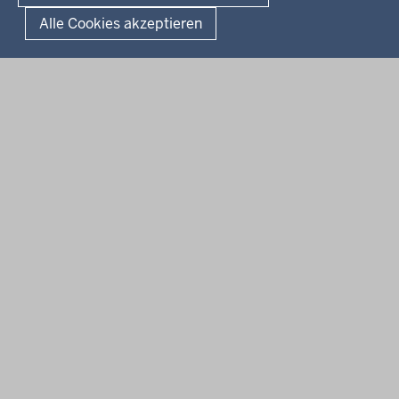
Landesportal NRW
Alle Cookies akzeptieren
Anfahrt
E-Rechnung
Instagram-Links