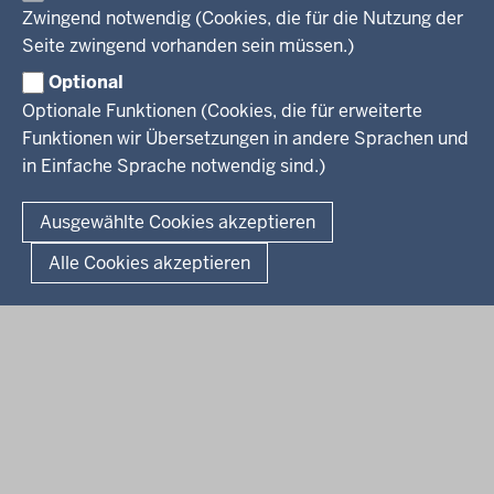
Presse
Fußzeile
Zwingend notwendig (Cookies, die für die Nutzung der
Kinder
Seite zwingend vorhanden sein müssen.)
Jugend
Pressemitteilungen
Service
Familie
Pressekontakt
Optional
LSBTIQ*
Fotos
Optionale Funktionen (Cookies, die für erweiterte
Broschürenservice
#WTFuture
Gleichstellung
RSS-Feeds
Funktionen wir Übersetzungen in andere Sprachen und
Bibliothek
Flucht
in Einfache Sprache notwendig sind.)
Newsletter
Integration
© 2026 Chancen NRW
Kontakt
Ausgewählte Cookies akzeptieren
Geschützter Kontakt
Fußzeile
Seitenübersicht
Kontakt
Datenschutz
Impressum
Landesportal NRW
Alle Cookies akzeptieren
Anfahrt
E-Rechnung
Instagram-Links