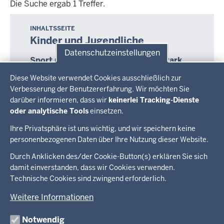
Die Suche ergab 1 Treffer.
Die
Suche
INHALTSSEITE
Kinder und Jugendliche
ergab
Datenschutzeinstellungen
1
Sport macht junge Menschen fit, stark
Treffer.
Datenschutzeinstellungen
und selbstbewusst
Diese Website verwendet Cookies ausschließlich zur
Kinder und Jugendliche machen in kurzer Zeit
Verbesserung der Benutzererfahrung. Wir möchten Sie
tiefgreifende Entwicklungen durch. Gleichzeitig
darüber informieren, dass wir
keinerlei Tracking-Dienste
haben sie ein intensives Bedürfnis nach
oder analytische Tools
einsetzen.
körperlicher Bewegung.
Ihre Privatsphäre ist uns wichtig, und wir speichern keine
personenbezogenen Daten über Ihre Nutzung dieser Website.
Überblick:
Durch Anklicken des/der Cookie-Button(s) erklären Sie sich
Im Überblick
Inhalte
Inhalt
damit einverstanden, dass wir Cookies verwenden.
Drucken
Technische Cookies sind zwingend erforderlich.
Menü
Menü
Weitere Informationen
in
der
Notwendig
Ministerium