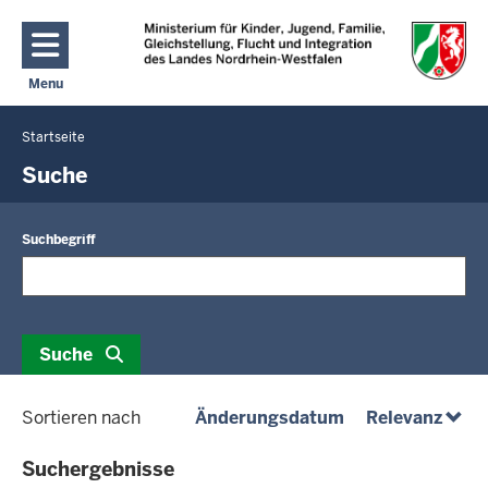
Direkt zum Inhalt
Menu
Navigation aktivieren/deaktivieren: Hauptmenü
Startseite
Sie
befinden
Suche
sich
hier
Suchbegriff
Suche
(absteigend)
(abst
Sortieren nach
Änderungsdatum
Relevanz
Suchergebnisse