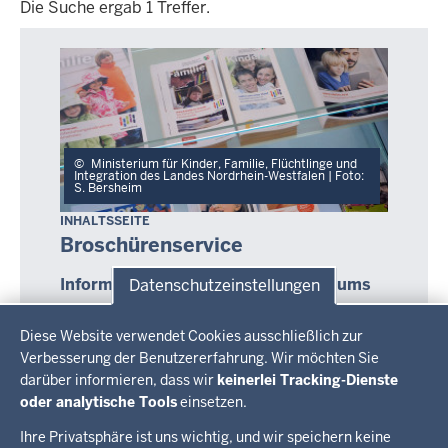
Die Suche ergab 1 Treffer.
Die
Suche
ergab
1
Treffer.
Ministerium für Kinder, Familie, Flüchtlinge und
Integration des Landes Nordrhein-Westfalen | Foto:
S. Bersheim
INHALTSSEITE
Broschürenservice
Informationsmaterial des Ministeriums
Datenschutzeinstellungen
Hier können Sie Publikationen des Ministeriums
Datenschutzeinstellungen
bestellen oder als PDF-Dokument herunterladen.
Diese Website verwendet Cookies ausschließlich zur
Die meisten Broschüren erhalten Sie kostenlos.
Verbesserung der Benutzererfahrung. Wir möchten Sie
Sollte eine Publikation kostenpflichtig sein, so ist
darüber informieren, dass wir
keinerlei Tracking-Dienste
der Preis im Beschreibungstext vermerkt. Geben
oder analytische Tools
einsetzen.
Sie einfach einen Suchbegriff bzw.
Ihre Privatsphäre ist uns wichtig, und wir speichern keine