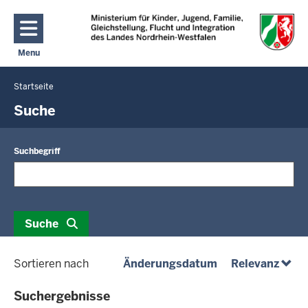
Direkt zum Inhalt
Menu
Navigation aktivieren/deaktivieren: Hauptmenü
Startseite
Sie
befinden
Suche
sich
hier
Suchbegriff
Suche
(absteigend)
(abst
Sortieren nach
Änderungsdatum
Relevanz
Suchergebnisse