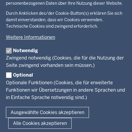
personenbezogenen Daten über Ihre Nutzung dieser Website.
Überblick:
Durch Anklicken des/der Cookie-Button(s) erklären Sie sich
Im Überblick
Inhalte
Inhalt
damit einverstanden, dass wir Cookies verwenden.
Drucken
Technische Cookies sind zwingend erforderlich.
Menü
Menü
Weitere Informationen
in
der
Notwendig
Ministerium
Presse
Fußzeile
Zwingend notwendig (Cookies, die für die Nutzung der
Kinder
Seite zwingend vorhanden sein müssen.)
Jugend
Pressemitteilungen
Service
Familie
Pressekontakt
Optional
LSBTIQ*
Fotos
Optionale Funktionen (Cookies, die für erweiterte
Broschürenservice
#WTFuture
Gleichstellung
RSS-Feeds
Funktionen wir Übersetzungen in andere Sprachen und
Bibliothek
Flucht
in Einfache Sprache notwendig sind.)
Newsletter
Integration
© 2026 Chancen NRW
Kontakt
Ausgewählte Cookies akzeptieren
Geschützter Kontakt
Fußzeile
Seitenübersicht
Kontakt
Datenschutz
Impressum
Landesportal NRW
Alle Cookies akzeptieren
Anfahrt