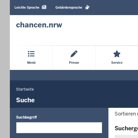
Barrierearme
Sprachen
Leichte Sprache
Gebärdensprache
chancen.nrw
Hauptmenü
Menü
Presse
Service
Startseite
Sie
befinden
Suche
sich
hier
Sortieren
Suchbegriff
Sucherg
Die