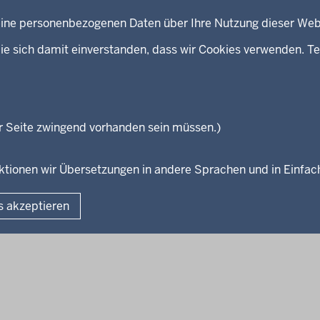
kontakt
Bibliothek
 keine personenbezogenen Daten über Ihre Nutzung dieser Web
Newsletter
eeds
Kontakt
ie sich damit einverstanden, dass wir Cookies verwenden. Te
Geschützter Kontakt
Landesportal NRW
Anfahrt
E-Rechnung
r Seite zwingend vorhanden sein müssen.)
Instagram-Links
unktionen wir Übersetzungen in andere Sprachen und in Einfa
Fußzeile
s akzeptieren