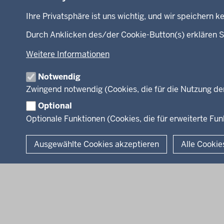
Kinder
Presse
Fußzeile
Ihre Privatsphäre ist uns wichtig, und wir speichern
Jugend
Fotos
Familie
RSS-F
Durch Anklicken des/der Cookie-Button(s) erklären S
LSBTIQ*
Weitere Informationen
Gleichstellung
Flucht
Notwendig
Integration
Zwingend notwendig (Cookies, die für die Nutzung de
Optional
Optionale Funktionen (Cookies, die für erweiterte F
© 2026 Chancen NRW
Ausgewählte Cookies akzeptieren
Alle Cookie