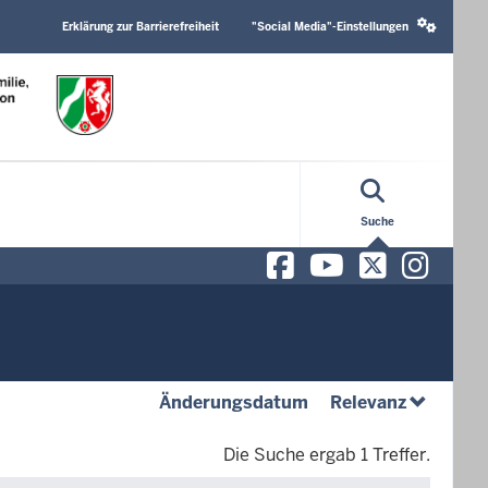
Header
Social
Top
media
Erklärung zur Barrierefreiheit
"Social Media"-Einstellungen
Menu
settings
block
Suche
Facebook
YouTube
X/Twit
Ins
(absteigend)
(absteige
Änderungsdatum
Relevanz
Die Suche ergab 1 Treffer.