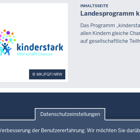
INHALTSSEITE
Landesprogramm ki
Das Programm „kinderstar
allen Kindern gleiche Cha
auf gesellschaftliche Tei
MKJFGFI NRW
Datenschutzeinstellungen
e
Service
Verbesserung der Benutzererfahrung. Wir möchten Sie darüb
mitteilungen
Broschürenservice