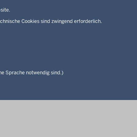
site.
chnische Cookies sind zwingend erforderlich.
che Sprache notwendig sind.)
Seitenübersicht
Kontakt
Datenschutz
Impressum