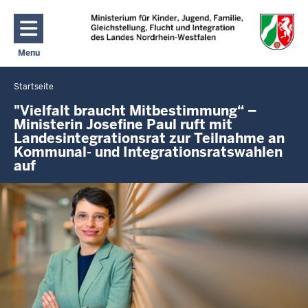
Direkt zum Inhalt
Menu
Navigation aktivieren/deaktivieren: Hauptmenü
Startseite
Sie
befinden
"Vielfalt braucht Mitbestimmung“ –
Ministerin Josefine Paul ruft mit
sich
Landesintegrationsrat zur Teilnahme an
hier
Kommunal- und Integrationsratswahlen
auf