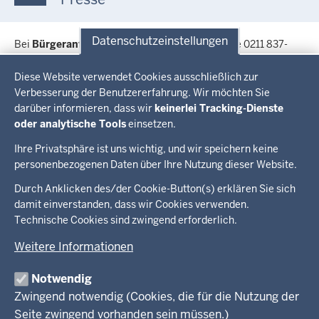
Datenschutzeinstellungen
Bei
Bürgeranfragen
wenden Sie sich bitte an die 0211 837-
2000 oder senden eine E-Mail an
poststelle
[at]
mkjfgfi.nrw.de
Datenschutzeinstellungen
(poststelle[at]mkjfgfi[dot]nrw[dot]de)
Diese Website verwendet Cookies ausschließlich zur
Verbesserung der Benutzererfahrung. Wir möchten Sie
Bei
journalistischen Nachfragen
wenden Sie sich bitte an die
darüber informieren, dass wir
keinerlei Tracking-Dienste
Pressestelle, Telefon 0211 837-2503, E-Mail:
oder analytische Tools
einsetzen.
presse
[at]
mkjfgfi.nrw.de
(presse[at]mkjfgfi[dot]nrw[dot]de)
Ihre Privatsphäre ist uns wichtig, und wir speichern keine
personenbezogenen Daten über Ihre Nutzung dieser Website.
Überblick:
Durch Anklicken des/der Cookie-Button(s) erklären Sie sich
Im Überblick
Inhalte
Inhalt
damit einverstanden, dass wir Cookies verwenden.
Drucken
Technische Cookies sind zwingend erforderlich.
Menü
Menü
Weitere Informationen
in
der
Notwendig
Ministerium
Presse
Fußzeile
Zwingend notwendig (Cookies, die für die Nutzung der
Kinder
Seite zwingend vorhanden sein müssen.)
Jugend
Pressemitteilungen