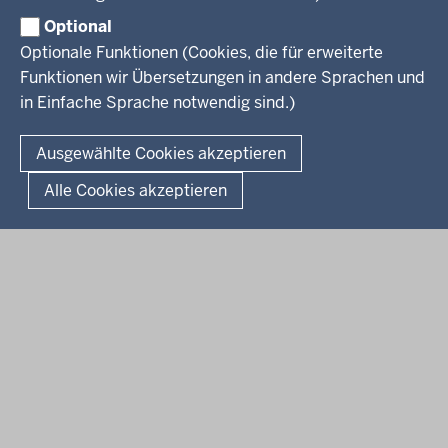
Service
Familie
Pressekontakt
Optional
LSBTIQ*
Fotos
Optionale Funktionen (Cookies, die für erweiterte
Broschürenservice
#WTFuture
Gleichstellung
RSS-Feeds
Funktionen wir Übersetzungen in andere Sprachen und
Bibliothek
Flucht
in Einfache Sprache notwendig sind.)
Newsletter
Integration
© 2026 Chancen NRW
Kontakt
Ausgewählte Cookies akzeptieren
Geschützter Kontakt
Fußzeile
Seitenübersicht
Kontakt
Datenschutz
Impressum
Landesportal NRW
Alle Cookies akzeptieren
Anfahrt
E-Rechnung
Instagram-Links