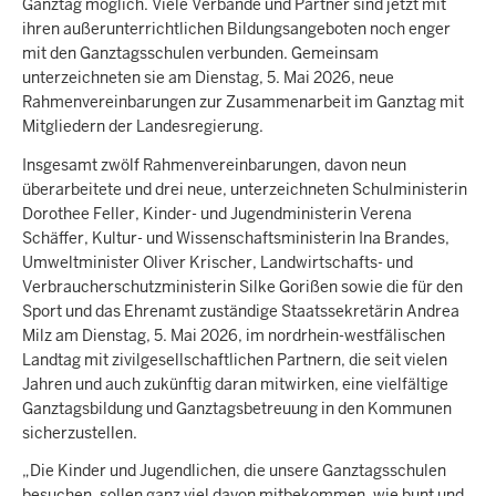
Ganztag möglich. Viele Verbände und Partner sind jetzt mit
ihren außerunterrichtlichen Bildungsangeboten noch enger
mit den Ganztagsschulen verbunden. Gemeinsam
unterzeichneten sie am Dienstag, 5. Mai 2026, neue
Rahmenvereinbarungen zur Zusammenarbeit im Ganztag mit
Mitgliedern der Landesregierung.
Insgesamt zwölf Rahmenvereinbarungen, davon neun
überarbeitete und drei neue, unterzeichneten Schulministerin
Dorothee Feller, Kinder- und Jugendministerin Verena
Schäffer, Kultur- und Wissenschaftsministerin Ina Brandes,
Umweltminister Oliver Krischer, Landwirtschafts- und
Verbraucherschutzministerin Silke Gorißen sowie die für den
Sport und das Ehrenamt zuständige Staatssekretärin Andrea
Milz am Dienstag, 5. Mai 2026, im nordrhein-westfälischen
Landtag mit zivilgesellschaftlichen Partnern, die seit vielen
Jahren und auch zukünftig daran mitwirken, eine vielfältige
Ganztagsbildung und Ganztagsbetreuung in den Kommunen
sicherzustellen.
„Die Kinder und Jugendlichen, die unsere Ganztagsschulen
besuchen, sollen ganz viel davon mitbekommen, wie bunt und