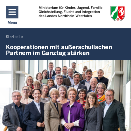
Direkt zum Inhalt
Menu
Navigation aktivieren/deaktivieren: Hauptmenü
Startseite
Sie
befinden
Kooperationen mit außerschulischen
Partnern im Ganztag stärken
sich
hier