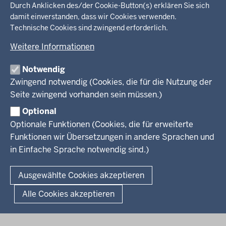
Durch Anklicken des/der Cookie-Button(s) erklären Sie sich
Im Überblick
Inhalte
Inhalt
damit einverstanden, dass wir Cookies verwenden.
Drucken
Technische Cookies sind zwingend erforderlich.
Menü
Menü
Weitere Informationen
in
der
Notwendig
Ministerium
Presse
Fußzeile
Kinder
Zwingend notwendig (Cookies, die für die Nutzung der
Jugend
Seite zwingend vorhanden sein müssen.)
Pressemitteilungen
Service
Familie
Pressekontakt
Optional
LSBTIQ*
Fotos
Optionale Funktionen (Cookies, die für erweiterte
Broschürenservice
#WTFuture
Gleichstellung
RSS-Feeds
Funktionen wir Übersetzungen in andere Sprachen und
Bibliothek
Flucht
in Einfache Sprache notwendig sind.)
Newsletter
Integration
© 2026 Chancen NRW
Kontakt
Ausgewählte Cookies akzeptieren
Geschützter Kontakt
Fußzeile
Seitenübersicht
Kontakt
Datenschutz
Impressum
Landesportal NRW
Alle Cookies akzeptieren
Anfahrt
E-Rechnung