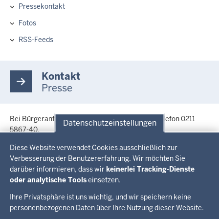
Hauptnavigation
Pressekontakt
Fotos
RSS-Feeds
Kontakt
Presse
Bei Bürgeranfragen wenden Sie sich bitte an: Telefon 0211
Datenschutzeinstellungen
5867-40.
Datenschutzeinstellungen
Bei journalistischen Nachfragen wenden Sie sich bitte an die
Diese Website verwendet Cookies ausschließlich zur
Pressestelle des Ministeriums für Schule und Bildung, Telefon
Verbesserung der Benutzererfahrung. Wir möchten Sie
0211 5867-3505.
darüber informieren, dass wir
keinerlei Tracking-Dienste
oder analytische Tools
einsetzen.
Ihre Privatsphäre ist uns wichtig, und wir speichern keine
personenbezogenen Daten über Ihre Nutzung dieser Website.
Überblick: