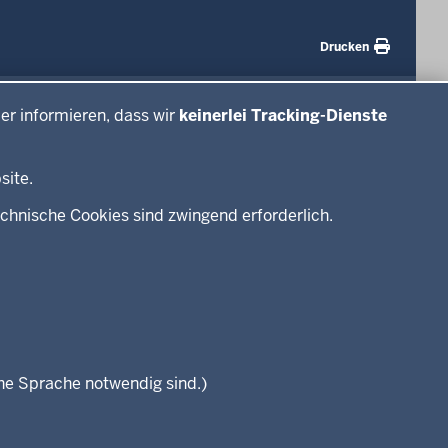
Drucken
#WTFuture
er informieren, dass wir
keinerlei Tracking-Dienste
site.
chnische Cookies sind zwingend erforderlich.
che Sprache notwendig sind.)
Seitenübersicht
Kontakt
Datenschutz
Impressum