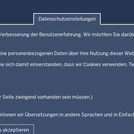
Datenschutzeinstellungen
e
Service
Verbesserung der Benutzererfahrung. Wir möchten Sie darüb
mitteilungen
Broschürenservice
kontakt
Bibliothek
 keine personenbezogenen Daten über Ihre Nutzung dieser Web
Newsletter
eeds
Kontakt
ie sich damit einverstanden, dass wir Cookies verwenden. Te
Geschützter Kontakt
Landesportal NRW
Anfahrt
E-Rechnung
r Seite zwingend vorhanden sein müssen.)
Instagram-Links
unktionen wir Übersetzungen in andere Sprachen und in Einfa
Fußzeile
s akzeptieren