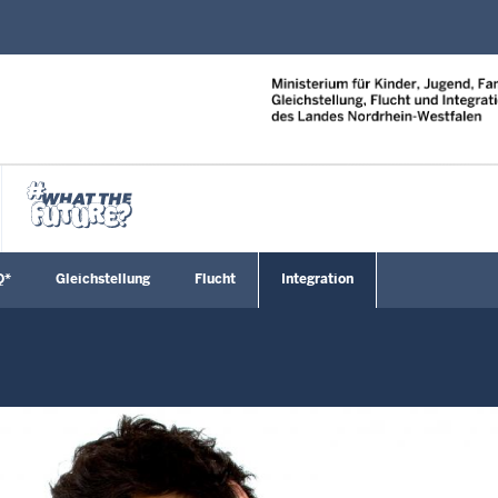
Direkt zum Inhalt
Q*
Gleichstellung
Flucht
Integration
enü öffnen
Untermenü öffnen
Untermenü öffnen
Untermenü öffnen
Untermenü öf