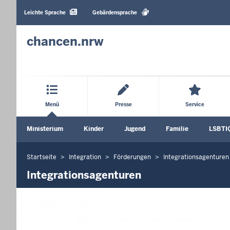
Barrierearme
Sprachen
Leichte Sprache
Gebärdensprache
chancen.nrw
Hauptmenü
Menü
Presse
Service
Sekundärmenü
Ministerium
Kinder
Jugend
Familie
LSBTI
Untermenü öffnen
Untermenü öffnen
Untermenü öffnen
Unterm
Startseite
Integration
Förderungen
Integrationsagenturen
Sie
befinden
Integrationsagenturen
sich
hier