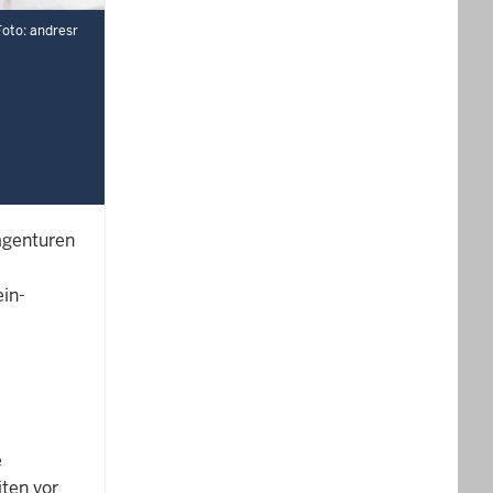
oto: andresr
sagenturen
ein-
e
ten vor