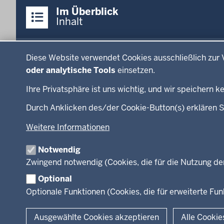
Überblick:
Im Überblick
Inhalte
Inhalt
Menü
Datenschutzeinstellungen
Menü
Press
in
Diese Website verwendet Cookies ausschließlich zur 
Ministerium
Presse
der
oder analytische Tools
einsetzen.
Kinder
Presse
Fußzeile
Ihre Privatsphäre ist uns wichtig, und wir speichern
Jugend
Fotos
Familie
RSS-F
Durch Anklicken des/der Cookie-Button(s) erklären S
LSBTIQ*
Weitere Informationen
Gleichstellung
Flucht
Notwendig
Integration
Zwingend notwendig (Cookies, die für die Nutzung de
Optional
Optionale Funktionen (Cookies, die für erweiterte F
© 2026 Chancen NRW
Ausgewählte Cookies akzeptieren
Alle Cookie