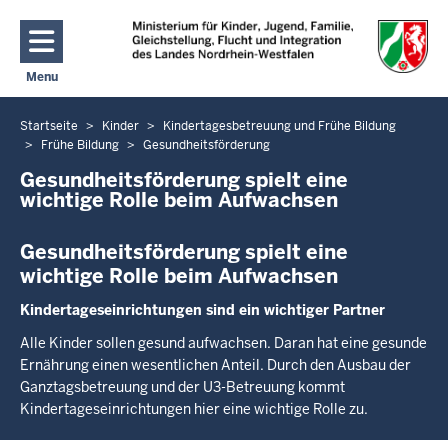
Direkt zum Inhalt
Menu
Navigation aktivieren/deaktivieren: Hauptmenü
Startseite
Kinder
Kindertagesbetreuung und Frühe Bildung
Sie
Frühe Bildung
Gesundheitsförderung
befinden
Gesundheitsförderung spielt eine
sich
wichtige Rolle beim Aufwachsen
hier
Gesundheitsförderung spielt eine
wichtige Rolle beim Aufwachsen
Kindertageseinrichtungen sind ein wichtiger Partner
Alle Kinder sollen gesund aufwachsen. Daran hat eine gesunde
Ernährung einen wesentlichen Anteil. Durch den Ausbau der
Ganztagsbetreuung und der U3-Betreuung kommt
Kindertageseinrichtungen hier eine wichtige Rolle zu.