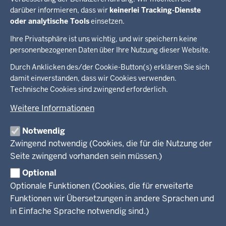
Arbeiten in der Kita
darüber informieren, dass wir
keinerlei Tracking-Dienste
#WTFuture – Kampagne für die Fachkräfte der Zukunft
oder analytische Tools
einsetzen.
Ihre Privatsphäre ist uns wichtig, und wir speichern keine
personenbezogenen Daten über Ihre Nutzung dieser Website.
Überblick:
Durch Anklicken des/der Cookie-Button(s) erklären Sie sich
Im Überblick
Inhalte
Inhalt
damit einverstanden, dass wir Cookies verwenden.
Drucken
Technische Cookies sind zwingend erforderlich.
Menü
Menü
Weitere Informationen
in
der
Notwendig
Ministerium
Presse
Fußzeile
Kinder
Zwingend notwendig (Cookies, die für die Nutzung der
Jugend
Seite zwingend vorhanden sein müssen.)
Pressemitteilungen
Service
Familie
Pressekontakt
Optional
LSBTIQ*
Fotos
Optionale Funktionen (Cookies, die für erweiterte
Broschürenservice
#WTFuture
Gleichstellung
RSS-Feeds
Funktionen wir Übersetzungen in andere Sprachen und
Bibliothek
Flucht
in Einfache Sprache notwendig sind.)
Newsletter
Integration
© 2026 Chancen NRW
Kontakt