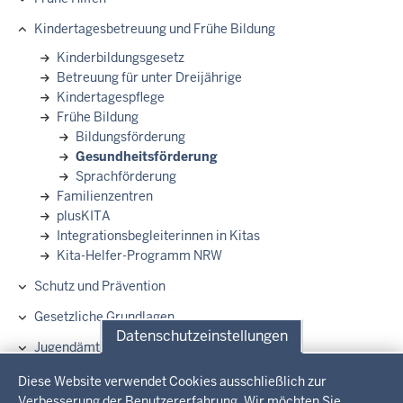
Kindertagesbetreuung und Frühe Bildung
Kinderbildungsgesetz
Betreuung für unter Dreijährige
Kindertagespflege
Frühe Bildung
Bildungsförderung
Gesundheitsförderung
Sprachförderung
Familienzentren
plusKITA
Integrationsbegleiterinnen in Kitas
Kita-Helfer-Programm NRW
Schutz und Prävention
Gesetzliche Grundlagen
Datenschutzeinstellungen
Jugendämter
Datenschutzeinstellungen
Landeskinderschutzgesetz
Diese Website verwendet Cookies ausschließlich zur
Verbesserung der Benutzererfahrung. Wir möchten Sie