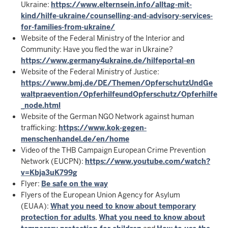
Ukraine:
https://www.elternsein.info/alltag-mit-
kind/hilfe-ukraine/counselling-and-advisory-services-
for-families-from-ukraine/
Website of the Federal Ministry of the Interior and
Community: Have you fled the war in Ukraine?
https://www.germany4ukraine.de/hilfeportal-en
Website of the Federal Ministry of Justice:
https://www.bmj.de/DE/Themen/OpferschutzUndGe
waltpraevention/OpferhilfeundOpferschutz/Opferhilfe
_node.html
Website of the German NGO Network against human
trafficking:
https://www.kok-gegen-
menschenhandel.de/en/home
Video of the THB Campaign European Crime Prevention
Network (EUCPN):
https://www.youtube.com/watch?
v=Kbja3uK799g
Flyer:
Be safe on the way
Flyers of the European Union Agency for Asylum
(EUAA):
What you need to know about temporary
protection
for adults
,
What you need to know about