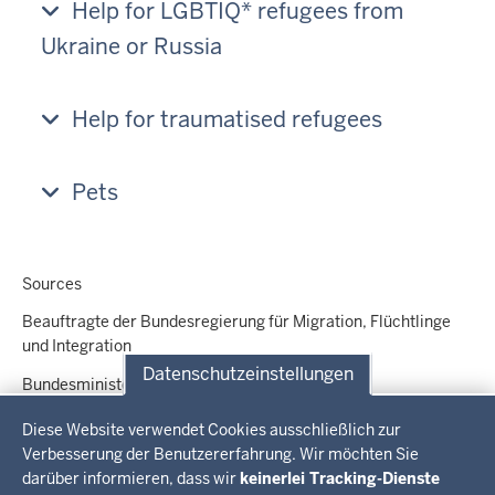
Help for LGBTIQ* refugees from
Ukraine or Russia
Help for traumatised refugees
Pets
Sources
Beauftragte der Bundesregierung für Migration, Flüchtlinge
und Integration
Datenschutzeinstellungen
Bundesministerium des Innern und für Heimat
Datenschutzeinstellungen
Bundesministerium für Arbeit und Soziales
Diese Website verwendet Cookies ausschließlich zur
Verbesserung der Benutzererfahrung. Wir möchten Sie
Bundesamt für Migration und Flüchtlinge
darüber informieren, dass wir
keinerlei Tracking-Dienste