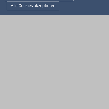
Landesportal NRW
Alle Cookies akzeptieren
Anfahrt
E-Rechnung
Instagram-Links