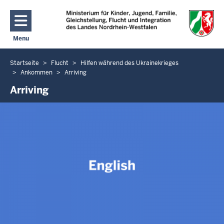
Direkt zum Inhalt
Menu
Navigation aktivieren/deaktivieren: Hauptmenü
Startseite
Flucht
Hilfen während des Ukrainekrieges
Sie
Ankommen
Arriving
befinden
Arriving
sich
hier