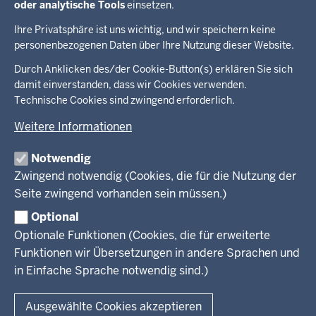
Bundesministerium für Gesundheit
oder analytische Tools
einsetzen.
Handbook Germany
Ihre Privatsphäre ist uns wichtig, und wir speichern keine
personenbezogenen Daten über Ihre Nutzung dieser Website.
Überblick:
Durch Anklicken des/der Cookie-Button(s) erklären Sie sich
Im Überblick
Inhalte
Inhalt
damit einverstanden, dass wir Cookies verwenden.
Drucken
Technische Cookies sind zwingend erforderlich.
Menü
Menü
Weitere Informationen
in
der
Notwendig
Ministerium
Presse
Fußzeile
Zwingend notwendig (Cookies, die für die Nutzung der
Kinder
Seite zwingend vorhanden sein müssen.)
Jugend
Pressemitteilungen
Service
Familie
Pressekontakt
Optional
LSBTIQ*
Fotos
Optionale Funktionen (Cookies, die für erweiterte
Broschürenservice
#WTFuture
Gleichstellung
RSS-Feeds
Funktionen wir Übersetzungen in andere Sprachen und
Bibliothek
Flucht
in Einfache Sprache notwendig sind.)
Newsletter
Integration
© 2026 Chancen NRW
Kontakt
Ausgewählte Cookies akzeptieren
Geschützter Kontakt
Fußzeile
Seitenübersicht
Kontakt
Datenschutz
Impressum