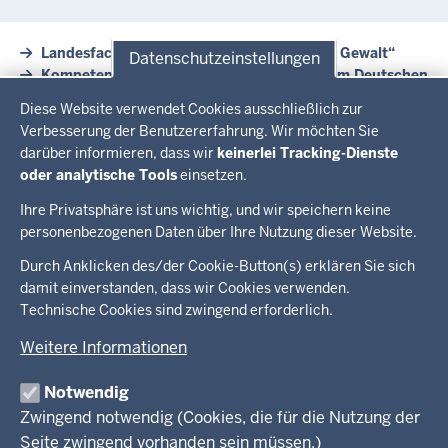
Landesfachstelle „Prävention sexualisierte Gewalt“
Datenschutzeinstellungen
Kompetenzzentrum Kinderschutz NRW beim Deutschen
Datenschutzeinstellungen
Kinderschutzbund NRW e.V.
Diese Website verwendet Cookies ausschließlich zur
Unabhängige Beauftragte für Fragen des sexuellen
Verbesserung der Benutzererfahrung. Wir möchten Sie
Kindesmissbrauchs (UBSKM, Bundesebene)
darüber informieren, dass wir
keinerlei Tracking-Dienste
LVR-Jugendhilfe-Report 4/2020: „Sexueller
oder analytische Tools
einsetzen.
Missbrauch - Sexualisierte Gewalt“
Ihre Privatsphäre ist uns wichtig, und wir speichern keine
personenbezogenen Daten über Ihre Nutzung dieser Website.
Überblick:
Durch Anklicken des/der Cookie-Button(s) erklären Sie sich
Im Überblick
Inhalte
Inhalt
damit einverstanden, dass wir Cookies verwenden.
Drucken
Technische Cookies sind zwingend erforderlich.
Menü
Menü
Weitere Informationen
in
der
Notwendig
Ministerium
Presse
Fußzeile
Kinder
Zwingend notwendig (Cookies, die für die Nutzung der
Jugend
Seite zwingend vorhanden sein müssen.)
Pressemitteilungen