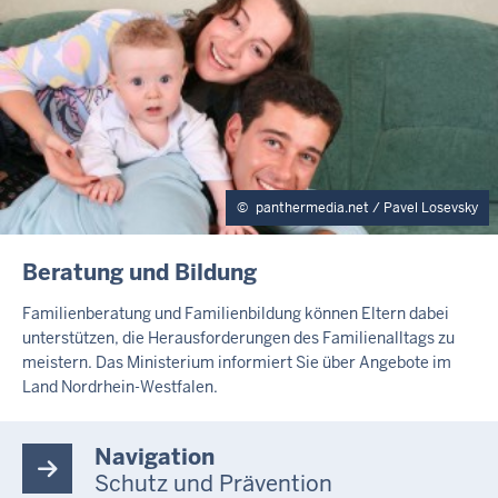
E
panthermedia.net / Pavel Losevsky
I
Beratung und Bildung
N
H
Familienberatung und Familienbildung können Eltern dabei
A
unterstützen, die Herausforderungen des Familienalltags zu
L
meistern. Das Ministerium informiert Sie über Angebote im
T
Land Nordrhein-Westfalen.
S
S
E
Navigation
I
T
Schutz und Prävention