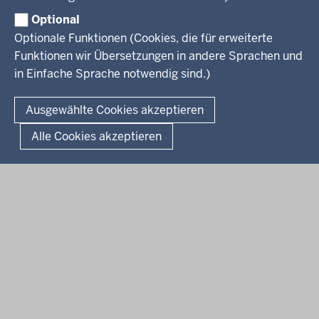
Service
Familie
Pressekontakt
Optional
LSBTIQ*
Fotos
Optionale Funktionen (Cookies, die für erweiterte
Broschürenservice
#WTFuture
Gleichstellung
RSS-Feeds
Funktionen wir Übersetzungen in andere Sprachen und
Bibliothek
Flucht
in Einfache Sprache notwendig sind.)
Newsletter
Integration
© 2026 Chancen NRW
Kontakt
Ausgewählte Cookies akzeptieren
Geschützter Kontakt
Fußzeile
Seitenübersicht
Kontakt
Datenschutz
Impressum
Landesportal NRW
Alle Cookies akzeptieren
Anfahrt
E-Rechnung
Instagram-Links