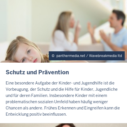
panthermedia.net / Wavebreakmedia ltd
I
Schutz und Prävention
N
H
Eine besondere Aufgabe der Kinder- und Jugendhilfe ist die
A
Vorbeugung, der Schutz und die Hilfe für Kinder, Jugendliche
L
und für deren Familien. Insbesondere Kinder mit einem
T
problematischen sozialen Umfeld haben häufig weniger
S
Chancen als andere. Frühes Erkennen und Eingreifen kann die
S
Entwicklung positiv beeinflussen.
E
I
T