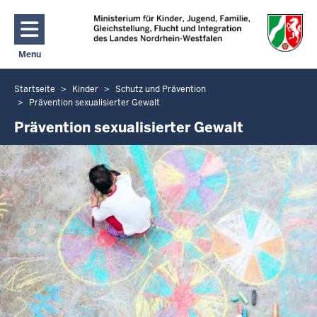
Direkt zum Inhalt
Menu
Navigation aktivieren/deaktivieren: Hauptmenü
Startseite
Kinder
Schutz und Prävention
Sie
Prävention sexualisierter Gewalt
befinden
Prävention sexualisierter Gewalt
sich
hier