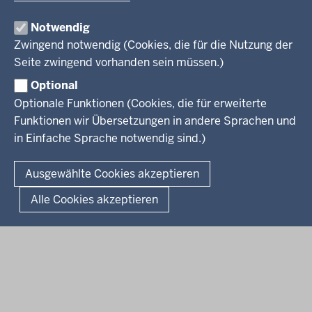
in
der
Notwendig
Ministerium
Presse
Fußzeile
Zwingend notwendig (Cookies, die für die Nutzung der
Kinder
Seite zwingend vorhanden sein müssen.)
Jugend
Pressemitteilungen
Service
Familie
Pressekontakt
Optional
LSBTIQ*
Fotos
Optionale Funktionen (Cookies, die für erweiterte
Broschürenservice
#WTFuture
Gleichstellung
RSS-Feeds
Funktionen wir Übersetzungen in andere Sprachen und
Bibliothek
Flucht
in Einfache Sprache notwendig sind.)
Newsletter
Integration
© 2026 Chancen NRW
Kontakt
Ausgewählte Cookies akzeptieren
Geschützter Kontakt
Fußzeile
Seitenübersicht
Kontakt
Datenschutz
Impressum
Landesportal NRW
Alle Cookies akzeptieren
Anfahrt
E-Rechnung
Instagram-Links