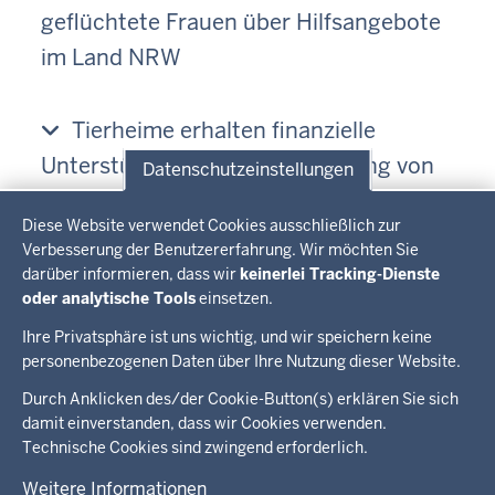
geflüchtete Frauen über Hilfsangebote
im Land NRW
Tierheime erhalten finanzielle
Unterstützung für die Versorgung von
Datenschutzeinstellungen
mitgebrachten Ukraine-Heimtieren
Datenschutzeinstellungen
Diese Website verwendet Cookies ausschließlich zur
Verbesserung der Benutzererfahrung. Wir möchten Sie
Ukrainische Wörter rund um
darüber informieren, dass wir
keinerlei Tracking-Dienste
oder analytische Tools
einsetzen.
Begrüßung und Kennenlernen
Ihre Privatsphäre ist uns wichtig, und wir speichern keine
personenbezogenen Daten über Ihre Nutzung dieser Website.
Überblick:
Durch Anklicken des/der Cookie-Button(s) erklären Sie sich
Im Überblick
Inhalte
Inhalt
damit einverstanden, dass wir Cookies verwenden.
Drucken
Technische Cookies sind zwingend erforderlich.
Menü
Menü
Weitere Informationen