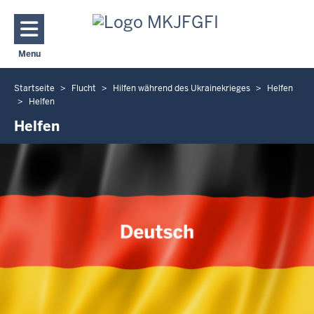
Direkt zum Inhalt
Menu
Navigation aktivieren/deaktivieren: Hauptmenü
Startseite
Flucht
Hilfen während des Ukrainekrieges
Helfen
Sie
Helfen
befinden
Helfen
sich
hier