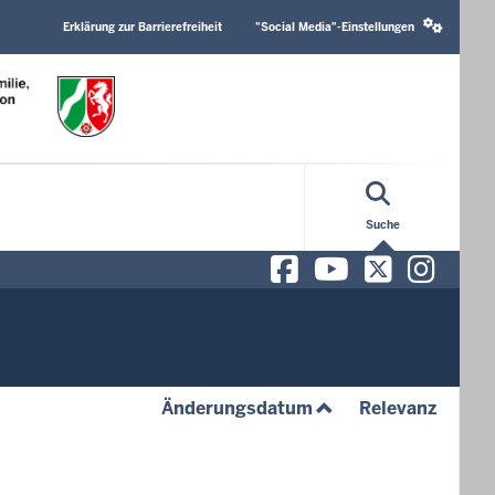
Header
Social
Top
media
Erklärung zur Barrierefreiheit
"Social Media"-Einstellungen
Menu
settings
block
Suche
Facebook
YouTube
X/Twit
Ins
(aufsteigend)
(aufst
Änderungsdatum
Relevanz