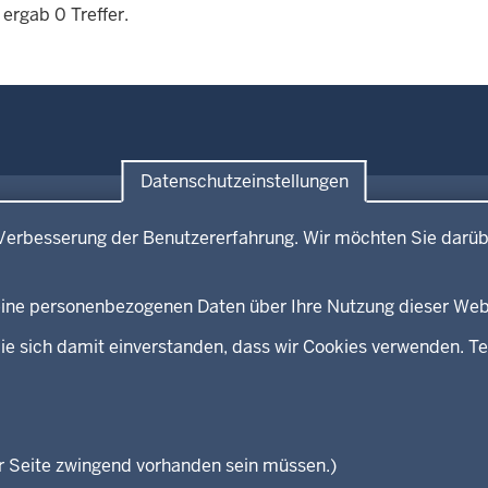
ergab 0 Treffer.
Datenschutzeinstellungen
e
Service
Verbesserung der Benutzererfahrung. Wir möchten Sie darüb
mitteilungen
Broschürenservice
kontakt
Bibliothek
Newsletter
 keine personenbezogenen Daten über Ihre Nutzung dieser Web
eeds
Kontakt
ie sich damit einverstanden, dass wir Cookies verwenden. Te
Geschützter Kontakt
Landesportal NRW
Anfahrt
E-Rechnung
Instagram-Links
r Seite zwingend vorhanden sein müssen.)