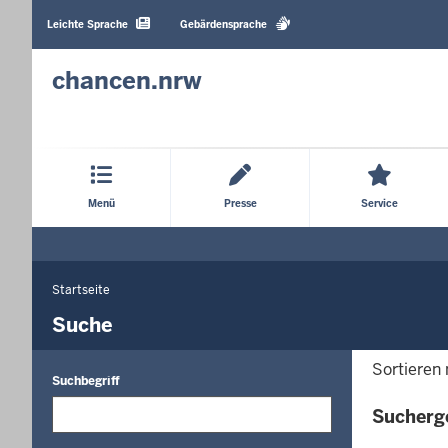
Barrierearme
Sprachen
Leichte Sprache
Gebärdensprache
chancen.nrw
Hauptmenü
Menü
Presse
Service
Startseite
Sie
befinden
Suche
sich
hier
Sortieren
Suchbegriff
Sucherg
Die
Suche