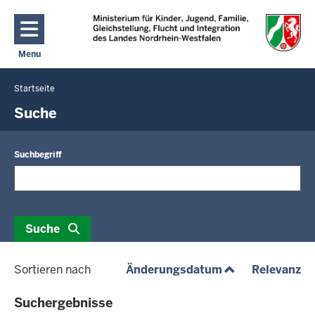
Direkt zum Inhalt
Menu
Navigation aktivieren/deaktivieren: Hauptmenü
Startseite
Sie
befinden
Suche
sich
hier
Suchbegriff
Suche
(aufsteigend)
(a
Sortieren nach
Änderungsdatum
Relevanz
Suchergebnisse