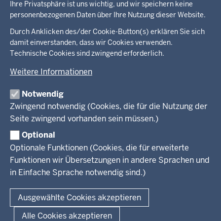
Ihre Privatsphäre ist uns wichtig, und wir speichern keine
personenbezogenen Daten über Ihre Nutzung dieser Website.
Überblick:
Durch Anklicken des/der Cookie-Button(s) erklären Sie sich
Im Überblick
Inhalte
Inhalt
damit einverstanden, dass wir Cookies verwenden.
Drucken
Technische Cookies sind zwingend erforderlich.
Menü
Menü
Weitere Informationen
in
der
Notwendig
Ministerium
Presse
Fußzeile
Zwingend notwendig (Cookies, die für die Nutzung der
Kinder
Seite zwingend vorhanden sein müssen.)
Jugend
Pressemitteilungen
Service
Familie
Pressekontakt
Optional
LSBTIQ*
Fotos
Optionale Funktionen (Cookies, die für erweiterte
Broschürenservice
#WTFuture
Gleichstellung
RSS-Feeds
Funktionen wir Übersetzungen in andere Sprachen und
Bibliothek
Flucht
in Einfache Sprache notwendig sind.)
Newsletter
Integration
© 2026 Chancen NRW
Kontakt
Ausgewählte Cookies akzeptieren
Geschützter Kontakt
Fußzeile
Seitenübersicht
Kontakt
Datenschutz
Impressum
Landesportal NRW
Alle Cookies akzeptieren