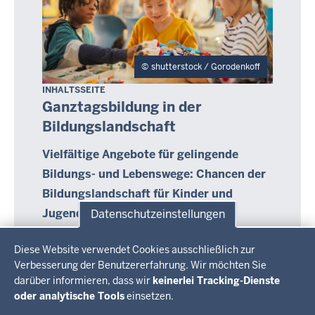
shutterstock / Gorodenkoff
INHALTSSEITE
Ganztagsbildung in der
Bildungslandschaft
Vielfältige Angebote für gelingende
Bildungs- und Lebenswege: Chancen der
Bildungslandschaft für Kinder und
Jugendliche
Datenschutzeinstellungen
Kinder und Jugendliche lernen nicht nur in der
Datenschutzeinstellungen
Schule – und dort auch nicht nur im Unterricht.
Diese Website verwendet Cookies ausschließlich zur
Diese Erkenntnis hat sich überall durchgesetzt.
Verbesserung der Benutzererfahrung. Wir möchten Sie
Sie lernen auf unterschiedlichen Wegen und an
darüber informieren, dass wir
keinerlei Tracking-Dienste
verschiedenen Orten, überall dort, wo sie sich
oder analytische Tools
einsetzen.
aktiv mit ihrer Umwelt auseinandersetzen.