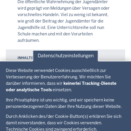
Die öffentliche Wahrnehmung der Jugendämter
wird geprägt von Meldungen über Versagen oder
vorschnelles Handeln. Viel zu wenig ist bekannt,
wie groß der Beitrag der Jugendämter für die
Jugendhilfe ist. Eine Unterrichtsreihe soll nun
Schule machen und mit den Vorurteilen
aufräumen.
Datenschutzeinstellungen
INHALTSSEITE
Kindertagespflege
Datenschutzeinstellungen
Diese Website verwendet Cookies ausschließlich zur
Kindertagespflege ist ein Betreuungsangebot in
Verbesserung der Benutzererfahrung. Wir möchten Sie
einer kleinen, überschaubaren Gruppe mit einer
darüber informieren, dass wir
keinerlei Tracking-Dienste
festen Bezugsperson (Kindertagespflegeperson)
oder analytische Tools
einsetzen.
in familiärem Umfeld.
Ihre Privatsphäre ist uns wichtig, und wir speichern keine
personenbezogenen Daten über Ihre Nutzung dieser Website.
Überblick:
Durch Anklicken des/der Cookie-Button(s) erklären Sie sich
Im Überblick
Inhalte
Inhalt
damit einverstanden, dass wir Cookies verwenden.
Drucken
Technische Cookies sind zwingend erforderlich.