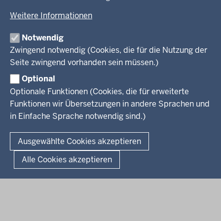
Menü
Menü
Weitere Informationen
in
der
Notwendig
Ministerium
Presse
Fußzeile
Zwingend notwendig (Cookies, die für die Nutzung der
Kinder
Seite zwingend vorhanden sein müssen.)
Jugend
Pressemitteilungen
Service
Familie
Pressekontakt
Optional
LSBTIQ*
Fotos
Optionale Funktionen (Cookies, die für erweiterte
Broschürenservice
#WTFuture
Gleichstellung
RSS-Feeds
Funktionen wir Übersetzungen in andere Sprachen und
Bibliothek
Flucht
in Einfache Sprache notwendig sind.)
Newsletter
Integration
© 2026 Chancen NRW
Kontakt
Ausgewählte Cookies akzeptieren
Geschützter Kontakt
Fußzeile
Seitenübersicht
Kontakt
Datenschutz
Impressum
Landesportal NRW
Alle Cookies akzeptieren
Anfahrt
E-Rechnung
Instagram-Links