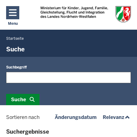
Direkt zum Inhalt
Menu
Navigation aktivieren/deaktivieren: Hauptmenü
Startseite
Sie
befinden
Suche
sich
hier
Suchbegriff
Suche
(absteigend)
(aufs
Sortieren nach
Änderungsdatum
Relevanz
Suchergebnisse