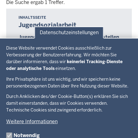
Die Suche ergab 1 Treffer.
Die
Suche
INHALTSSEITE
Jugendsozialarbeit
ergab
Datenschutzeinstellungen
1
Jugendwerkstätten und Beratungsstellen
Treffer.
Datenschutzeinstellungen
helfen beim Übergang in das Berufsleben
Diese Website verwendet Cookies ausschließlich zur
Für sozial benachteiligte oder individuell
Verbesserung der Benutzererfahrung. Wir möchten Sie
beeinträchtigte junge Menschen ist der Übergang
darüber informieren, dass wir
keinerlei Tracking-Dienste
von der Schule in den Beruf oftmals mit großen
oder analytische Tools
einsetzen.
Hürden verbunden.
Ihre Privatsphäre ist uns wichtig, und wir speichern keine
personenbezogenen Daten über Ihre Nutzung dieser Website.
Überblick:
Durch Anklicken des/der Cookie-Button(s) erklären Sie sich
Im Überblick
Inhalte
Inhalt
damit einverstanden, dass wir Cookies verwenden.
Drucken
Technische Cookies sind zwingend erforderlich.
Menü
Menü
Weitere Informationen
in
der
Notwendig
Ministerium