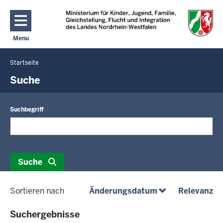
Direkt zum Inhalt
Menu
Navigation aktivieren/deaktivieren: Hauptmenü
Startseite
Sie
befinden
Suche
sich
hier
Suchbegriff
Suche
(absteigend)
(a
Sortieren nach
Änderungsdatum
Relevanz
Suchergebnisse