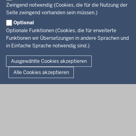
Presse
Fußzeile
Zwingend notwendig (Cookies, die für die Nutzung der
Kinder
Seite zwingend vorhanden sein müssen.)
Jugend
Pressemitteilungen
Service
Familie
Pressekontakt
Optional
LSBTIQ*
Fotos
Optionale Funktionen (Cookies, die für erweiterte
Broschürenservice
#WTFuture
Gleichstellung
RSS-Feeds
Funktionen wir Übersetzungen in andere Sprachen und
Bibliothek
Flucht
in Einfache Sprache notwendig sind.)
Newsletter
Integration
© 2026 Chancen NRW
Kontakt
Ausgewählte Cookies akzeptieren
Geschützter Kontakt
Fußzeile
Seitenübersicht
Kontakt
Datenschutz
Impressum
Landesportal NRW
Alle Cookies akzeptieren
Anfahrt
E-Rechnung
Instagram-Links